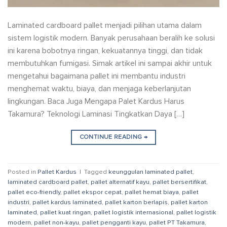
Laminated cardboard pallet menjadi pilihan utama dalam
sistem logistik modern. Banyak perusahaan beralih ke solusi
ini karena bobotnya ringan, kekuatannya tinggi, dan tidak
membutuhkan fumigasi. Simak artikel ini sampai akhir untuk
mengetahui bagaimana pallet ini membantu industri
menghemat waktu, biaya, dan menjaga keberlanjutan
lingkungan. Baca Juga Mengapa Palet Kardus Harus
Takamura? Teknologi Laminasi Tingkatkan Daya […]
CONTINUE READING
→
Posted in
Pallet Kardus
|
Tagged
keunggulan laminated pallet
,
laminated cardboard pallet
,
pallet alternatif kayu
,
pallet bersertifikat
,
pallet eco-friendly
,
pallet ekspor cepat
,
pallet hemat biaya
,
pallet
industri
,
pallet kardus laminated
,
pallet karton berlapis
,
pallet karton
laminated
,
pallet kuat ringan
,
pallet logistik internasional
,
pallet logistik
modern
,
pallet non-kayu
,
pallet pengganti kayu
,
pallet PT Takamura
,