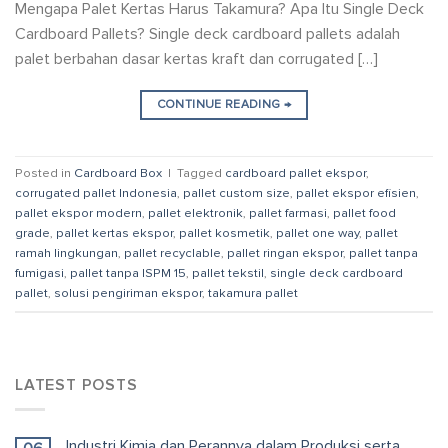
Mengapa Palet Kertas Harus Takamura? Apa Itu Single Deck
Cardboard Pallets? Single deck cardboard pallets adalah
palet berbahan dasar kertas kraft dan corrugated […]
CONTINUE READING
→
Posted in
Cardboard Box
|
Tagged
cardboard pallet ekspor
,
corrugated pallet Indonesia
,
pallet custom size
,
pallet ekspor efisien
,
pallet ekspor modern
,
pallet elektronik
,
pallet farmasi
,
pallet food
grade
,
pallet kertas ekspor
,
pallet kosmetik
,
pallet one way
,
pallet
ramah lingkungan
,
pallet recyclable
,
pallet ringan ekspor
,
pallet tanpa
fumigasi
,
pallet tanpa ISPM 15
,
pallet tekstil
,
single deck cardboard
pallet
,
solusi pengiriman ekspor
,
takamura pallet
LATEST POSTS
Industri Kimia dan Perannya dalam Produksi serta