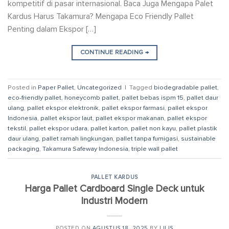
kompetitif di pasar internasional. Baca Juga Mengapa Palet
Kardus Harus Takamura? Mengapa Eco Friendly Pallet
Penting dalam Ekspor […]
CONTINUE READING
→
Posted in
Paper Pallet
,
Uncategorized
|
Tagged
biodegradable pallet
,
eco-friendly pallet
,
honeycomb pallet
,
pallet bebas ispm 15
,
pallet daur
ulang
,
pallet ekspor elektronik
,
pallet ekspor farmasi
,
pallet ekspor
Indonesia
,
pallet ekspor laut
,
pallet ekspor makanan
,
pallet ekspor
tekstil
,
pallet ekspor udara
,
pallet karton
,
pallet non kayu
,
pallet plastik
daur ulang
,
pallet ramah lingkungan
,
pallet tanpa fumigasi
,
sustainable
packaging
,
Takamura Safeway Indonesia
,
triple wall pallet
PALLET KARDUS
Harga Pallet Cardboard Single Deck untuk
Industri Modern
POSTED ON
AGUSTUS 18, 2025
BY
LILIS