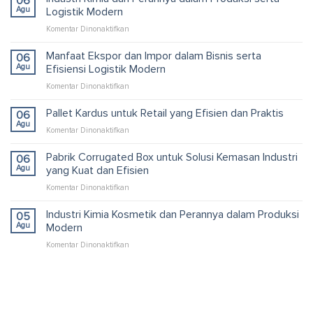
06
Agu
Logistik Modern
pada
Komentar Dinonaktifkan
Industri
Kimia
Manfaat Ekspor dan Impor dalam Bisnis serta
06
dan
Agu
Efisiensi Logistik Modern
Perannya
pada
Komentar Dinonaktifkan
dalam
Manfaat
Produksi
Ekspor
Pallet Kardus untuk Retail yang Efisien dan Praktis
serta
06
dan
Logistik
Agu
pada
Komentar Dinonaktifkan
Impor
Modern
Pallet
dalam
Kardus
Pabrik Corrugated Box untuk Solusi Kemasan Industri
06
Bisnis
untuk
Agu
yang Kuat dan Efisien
serta
Retail
Efisiensi
pada
Komentar Dinonaktifkan
yang
Logistik
Pabrik
Efisien
Modern
Corrugated
Industri Kimia Kosmetik dan Perannya dalam Produksi
dan
05
Box
Praktis
Agu
Modern
untuk
pada
Komentar Dinonaktifkan
Solusi
Industri
Kemasan
Kimia
Industri
Kosmetik
yang
dan
Kuat
Perannya
dan