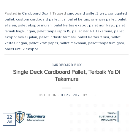
Posted in
Cardboard Box
|
Tagged
cardboard pallet 2-way
,
corrugated
pallet
,
custom cardboard pallet
,
jual pallet kertas
,
one way pallet
,
palet
efisien
,
palet ekspor murah
,
palet kertas ekspor
,
palet non kayu
,
palet
ramah lingkungan
,
palet tanpa ispm 15
,
pallet dari PT Takamura
,
pallet
ekspor sekali jalan
,
pallet industri farmasi
,
pallet kertas 2 sisi
,
pallet
kertas ringan
,
pallet kraft paper
,
pallet makanan
,
pallet tanpa fumigasi
,
pallet untuk ekspor
CARDBOARD BOX
Single Deck Cardboard Pallet, Terbaik Ya Di
Takamura
POSTED ON
JULI 22, 2025
BY
LILIS
22
Jul