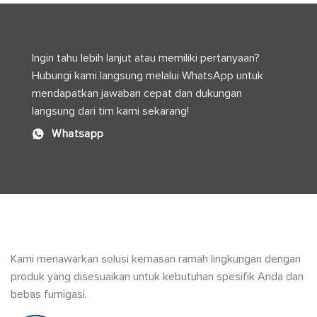
dalam
Efisien
Produksi
Modern
Ingin tahu lebih lanjut atau memiliki pertanyaan?
Hubungi kami langsung melalui WhatsApp untuk
mendapatkan jawaban cepat dan dukungan
langsung dari tim kami sekarang!
Whatsapp
Kami menawarkan solusi kemasan ramah lingkungan dengan
produk yang disesuaikan untuk kebutuhan spesifik Anda dan
bebas fumigasi.