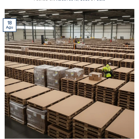
18
Agu