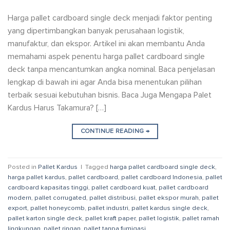
Harga pallet cardboard single deck menjadi faktor penting
yang dipertimbangkan banyak perusahaan logistik,
manufaktur, dan ekspor. Artikel ini akan membantu Anda
memahami aspek penentu harga pallet cardboard single
deck tanpa mencantumkan angka nominal. Baca penjelasan
lengkap di bawah ini agar Anda bisa menentukan pilihan
terbaik sesuai kebutuhan bisnis. Baca Juga Mengapa Palet
Kardus Harus Takamura? […]
CONTINUE READING
→
Posted in
Pallet Kardus
|
Tagged
harga pallet cardboard single deck
,
harga pallet kardus
,
pallet cardboard
,
pallet cardboard Indonesia
,
pallet
cardboard kapasitas tinggi
,
pallet cardboard kuat
,
pallet cardboard
modern
,
pallet corrugated
,
pallet distribusi
,
pallet ekspor murah
,
pallet
export
,
pallet honeycomb
,
pallet industri
,
pallet kardus single deck
,
pallet karton single deck
,
pallet kraft paper
,
pallet logistik
,
pallet ramah
lingkungan
,
pallet ringan
,
pallet tanpa fumigasi