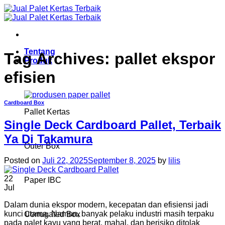
Skip
to
content
Tentang
Tag Archives:
pallet ekspor
Produk
efisien
Cardboard Box
Pallet Kertas
Single Deck Cardboard Pallet, Terbaik
Ya Di Takamura
Outer Box
Posted on
Juli 22, 2025
September 8, 2025
by
lilis
22
Paper IBC
Jul
Dalam dunia ekspor modern, kecepatan dan efisiensi jadi
kunci utama. Namun, banyak pelaku industri masih terpaku
Corrugated Box
pada palet kayu yang berat, mahal, dan berisiko ditolak