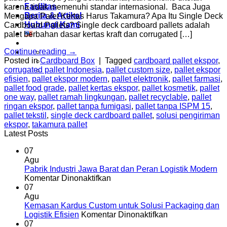
Fasilitas
karena tidak memenuhi standar internasional. Baca Juga
Berita & Artikel
Mengapa Palet Kertas Harus Takamura? Apa Itu Single Deck
Hubungi Kami
Cardboard Pallets? Single deck cardboard pallets adalah
palet berbahan dasar kertas kraft dan corrugated […]
Continue reading
→
Posted in
Cardboard Box
|
Tagged
cardboard pallet ekspor
,
corrugated pallet Indonesia
,
pallet custom size
,
pallet ekspor
efisien
,
pallet ekspor modern
,
pallet elektronik
,
pallet farmasi
,
pallet food grade
,
pallet kertas ekspor
,
pallet kosmetik
,
pallet
one way
,
pallet ramah lingkungan
,
pallet recyclable
,
pallet
ringan ekspor
,
pallet tanpa fumigasi
,
pallet tanpa ISPM 15
,
pallet tekstil
,
single deck cardboard pallet
,
solusi pengiriman
ekspor
,
takamura pallet
Latest Posts
07
Agu
Pabrik Industri Jawa Barat dan Peran Logistik Modern
pada
Komentar Dinonaktifkan
Pabrik
07
Industri
Agu
Jawa
Kemasan Kardus Custom untuk Solusi Packaging dan
Barat
pada
Logistik Efisien
Komentar Dinonaktifkan
dan
Kemasan
07