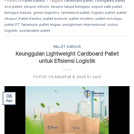
Posted in
Pallet Kardus
|
Tagged
cardboard pallet
,
corrugated pallet
,
eco pallet
,
ekspor efisien
,
ekspor tanpa fumigasi
,
export safe pallet
,
fumigasi bebas
,
green logistics
,
laminated pallet
,
logistic pallet
,
pallet
ekspor
,
Pallet Kardus
,
pallet kustom
,
pallet modern
,
pallet non kayu
,
pallet PT Takamura
,
pallet ringan
,
pengiriman internasional
,
solusi
logistik
,
sustainable pallet
PALLET KARDUS
Keunggulan Lightweight Cardboard Pallet
untuk Efisiensi Logistik
POSTED ON
AGUSTUS 6, 2025
BY
LILIS
06
Agu