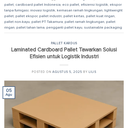
pallet
,
cardboard pallet Indonesia
,
eco pallet
,
efisiensi logistik
,
ekspor
tanpa fumigasi
,
inovasi logistik
,
kemasan ramah lingkungan
,
lightweight
pallet
,
pallet ekspor
,
pallet industri
,
pallet kertas
,
pallet kuat ringan
,
pallet non-kayu
,
pallet PT Takamura
,
pallet ramah lingkungan
,
pallet
ringan
,
pallet tahan lama
,
pengganti pallet kayu
,
sustainable packaging
PALLET KARDUS
Laminated Cardboard Pallet Tawarkan Solusi
Efisien untuk Logistik Industri
POSTED ON
AGUSTUS 5, 2025
BY
LILIS
05
Agu