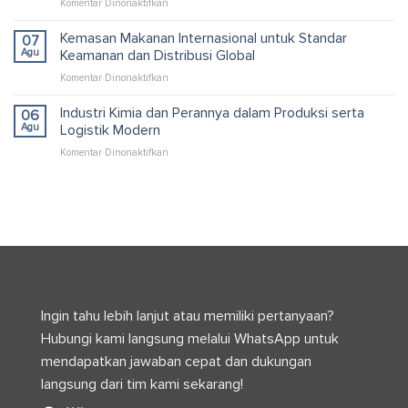
pada
Komentar Dinonaktifkan
Solusi
Pallet
Packaging
Kardus
Kemasan Makanan Internasional untuk Standar
dan
07
untuk
Logistik
Agu
Keamanan dan Distribusi Global
Container
Efisien
pada
Komentar Dinonaktifkan
yang
Kemasan
Efisien
Makanan
Industri Kimia dan Perannya dalam Produksi serta
dan
06
Internasional
Optimal
Agu
Logistik Modern
untuk
pada
Komentar Dinonaktifkan
Standar
Industri
Keamanan
Kimia
dan
dan
Distribusi
Perannya
Global
dalam
Produksi
serta
Logistik
Modern
Ingin tahu lebih lanjut atau memiliki pertanyaan?
Hubungi kami langsung melalui WhatsApp untuk
mendapatkan jawaban cepat dan dukungan
langsung dari tim kami sekarang!