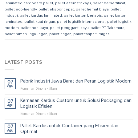
laminated cardboard pallet
,
pallet alternatif kayu
,
pallet bersertifikat
,
pallet eco-friendly
,
pallet ekspor cepat
,
pallet hemat biaya
,
pallet
industri
,
pallet kardus laminated
,
pallet karton berlapis
,
pallet karton
laminated
,
pallet kuat ringan
,
pallet logistik internasional
,
pallet logistik
modern
,
pallet non-kayu
,
pallet pengganti kayu
,
pallet PT Takamura
,
pallet ramah lingkungan
,
pallet ringan
,
pallet tanpa fumigasi
LATEST POSTS
Pabrik Industri Jawa Barat dan Peran Logistik Modern
07
Agu
pada
Komentar Dinonaktifkan
Pabrik
Industri
Kemasan Kardus Custom untuk Solusi Packaging dan
07
Jawa
Agu
Logistik Efisien
Barat
pada
Komentar Dinonaktifkan
dan
Kemasan
Peran
Kardus
Pallet Kardus untuk Container yang Efisien dan
Logistik
07
Custom
Modern
Agu
Optimal
untuk