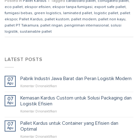
Posted in
Pallet Kardus
|
Tagged
cardboard pallet
,
corrugated pallet
,
eco pallet
,
ekspor efisien
,
ekspor tanpa fumigasi
,
export safe pallet
,
fumigasi bebas
,
green logistics
,
laminated pallet
,
logistic pallet
,
pallet
ekspor
,
Pallet Kardus
,
pallet kustom
,
pallet modern
,
pallet non kayu
,
pallet PT Takamura
,
pallet ringan
,
pengiriman internasional
,
solusi
logistik
,
sustainable pallet
LATEST POSTS
Pabrik Industri Jawa Barat dan Peran Logistik Modern
07
Agu
pada
Komentar Dinonaktifkan
Pabrik
Industri
Kemasan Kardus Custom untuk Solusi Packaging dan
07
Jawa
Agu
Logistik Efisien
Barat
pada
Komentar Dinonaktifkan
dan
Kemasan
Peran
Kardus
Pallet Kardus untuk Container yang Efisien dan
Logistik
07
Custom
Modern
Agu
Optimal
untuk
pada
Komentar Dinonaktifkan
Solusi