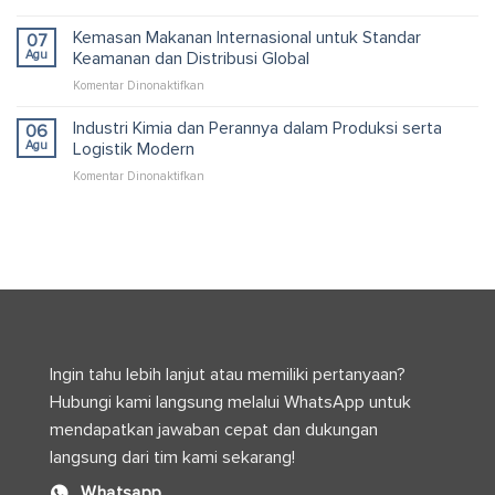
Pallet
Packaging
Kardus
Kemasan Makanan Internasional untuk Standar
dan
07
untuk
Logistik
Agu
Keamanan dan Distribusi Global
Container
Efisien
pada
Komentar Dinonaktifkan
yang
Kemasan
Efisien
Makanan
Industri Kimia dan Perannya dalam Produksi serta
dan
06
Internasional
Optimal
Agu
Logistik Modern
untuk
pada
Komentar Dinonaktifkan
Standar
Industri
Keamanan
Kimia
dan
dan
Distribusi
Perannya
Global
dalam
Produksi
serta
Logistik
Modern
Ingin tahu lebih lanjut atau memiliki pertanyaan?
Hubungi kami langsung melalui WhatsApp untuk
mendapatkan jawaban cepat dan dukungan
langsung dari tim kami sekarang!
Whatsapp