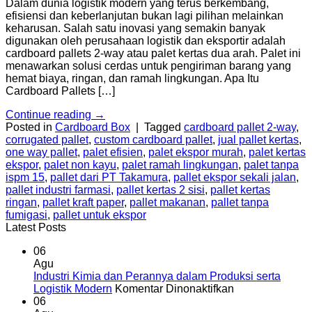
Dalam dunia logistik modern yang terus berkembang,
efisiensi dan keberlanjutan bukan lagi pilihan melainkan
keharusan. Salah satu inovasi yang semakin banyak
digunakan oleh perusahaan logistik dan eksportir adalah
cardboard pallets 2-way atau palet kertas dua arah. Palet ini
menawarkan solusi cerdas untuk pengiriman barang yang
hemat biaya, ringan, dan ramah lingkungan. Apa Itu
Cardboard Pallets […]
Continue reading
→
Posted in
Cardboard Box
|
Tagged
cardboard pallet 2-way
,
corrugated pallet
,
custom cardboard pallet
,
jual pallet kertas
,
one way pallet
,
palet efisien
,
palet ekspor murah
,
palet kertas
ekspor
,
palet non kayu
,
palet ramah lingkungan
,
palet tanpa
ispm 15
,
pallet dari PT Takamura
,
pallet ekspor sekali jalan
,
pallet industri farmasi
,
pallet kertas 2 sisi
,
pallet kertas
ringan
,
pallet kraft paper
,
pallet makanan
,
pallet tanpa
fumigasi
,
pallet untuk ekspor
Latest Posts
06
Agu
Industri Kimia dan Perannya dalam Produksi serta
pada
Logistik Modern
Komentar Dinonaktifkan
Industri
06