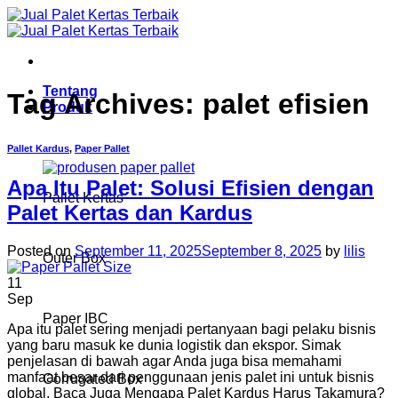
Skip
to
content
Tentang
Tag Archives:
palet efisien
Produk
Pallet Kardus
,
Paper Pallet
Apa Itu Palet: Solusi Efisien dengan
Pallet Kertas
Palet Kertas dan Kardus
Posted on
September 11, 2025
September 8, 2025
by
lilis
Outer Box
11
Sep
Paper IBC
Apa itu palet sering menjadi pertanyaan bagi pelaku bisnis
yang baru masuk ke dunia logistik dan ekspor. Simak
penjelasan di bawah agar Anda juga bisa memahami
manfaat besar dari penggunaan jenis palet ini untuk bisnis
Corrugated Box
global. Baca Juga Mengapa Palet Kardus Harus Takamura?