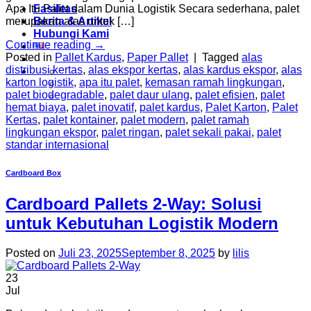
Fasilitas
Apa Itu Palet dalam Dunia Logistik Secara sederhana, palet
Berita & Artikel
merupakan alas untuk […]
Hubungi Kami
Continue reading
→
Posted in
Pallet Kardus
,
Paper Pallet
|
Tagged
alas
distribusi kertas
,
alas ekspor kertas
,
alas kardus ekspor
,
alas
karton logistik
,
apa itu palet
,
kemasan ramah lingkungan
,
palet biodegradable
,
palet daur ulang
,
palet efisien
,
palet
hemat biaya
,
palet inovatif
,
palet kardus
,
Palet Karton
,
Palet
Kertas
,
palet kontainer
,
palet modern
,
palet ramah
lingkungan ekspor
,
palet ringan
,
palet sekali pakai
,
palet
standar internasional
Cardboard Box
Cardboard Pallets 2-Way: Solusi
untuk Kebutuhan Logistik Modern
Posted on
Juli 23, 2025
September 8, 2025
by
lilis
23
Jul