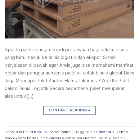
Apa itu palet sering menjadi pertanyaan bagi pelaku bisnis
yang baru masuk ke dunia logistik dan ekspor. Simak
penjelasan di bawah agar Anda juga bisa memahami manfaat
besar dari penggunaan jenis palet ini untuk bisnis global. Baca
Juga Mengapa Palet Kardus Harus Takamura? Apa Itu Palet
dalam Dunia Logistik Secara sederhana, palet merupakan
alas untuk […]
CONTINUE READING
→
Posted in
Pallet Kardus
,
Paper Pallet
|
Tagged
alas distribusi kertas
,
alas ekspor kertas
,
alas kardus ekspor
,
alas karton logistik
,
apa itu