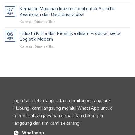
Pallet
Packaging
Kardus
Kemasan Makanan Internasional untuk Standar
dan
07
untuk
Logistik
Agu
Keamanan dan Distribusi Global
Container
Efisien
pada
Komentar Dinonaktifkan
yang
Kemasan
Efisien
Makanan
Industri Kimia dan Perannya dalam Produksi serta
dan
06
Internasional
Optimal
Agu
Logistik Modern
untuk
pada
Komentar Dinonaktifkan
Standar
Industri
Keamanan
Kimia
dan
dan
Distribusi
Perannya
Global
dalam
Produksi
serta
Logistik
Modern
Ingin tahu lebih lanjut atau memiliki pertanyaan?
Hubungi kami langsung melalui WhatsApp untuk
mendapatkan jawaban cepat dan dukungan
langsung dari tim kami sekarang!
Whatsapp