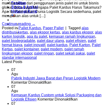
Fasilitas
manfaat besar dari penggunaan jenis palet ini untuk bisnis
Berita & Artikel
global. Baca Juga Mengapa Palet Kardus Harus Takamura?
Hubungi Kami
Apa Itu Palet dalam Dunia Logistik Secara sederhana, palet
merupakan alas untuk […]
Continue reading
→
Posted in
Pallet Kardus
,
Paper Pallet
|
Tagged
alas
distribusi kertas
,
alas ekspor kertas
,
alas kardus ekspor
,
alas
karton logistik
,
apa itu palet
,
kemasan ramah lingkungan
,
palet biodegradable
,
palet daur ulang
,
palet efisien
,
palet
hemat biaya
,
palet inovatif
,
palet kardus
,
Palet Karton
,
Palet
Kertas
,
palet kontainer
,
palet modern
,
palet ramah
lingkungan ekspor
,
palet ringan
,
palet sekali pakai
,
palet
standar internasional
Latest Posts
07
Agu
Pabrik Industri Jawa Barat dan Peran Logistik Modern
pada
Komentar Dinonaktifkan
Pabrik
07
Industri
Agu
Jawa
Kemasan Kardus Custom untuk Solusi Packaging dan
Barat
pada
Logistik Efisien
Komentar Dinonaktifkan
dan
Kemasan
07