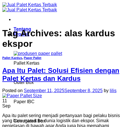
Skip
to
content
Tentang
Tag Archives:
alas kardus
Produk
ekspor
Pallet Kardus
,
Paper Pallet
Pallet Kertas
Apa Itu Palet: Solusi Efisien dengan
Palet Kertas dan Kardus
Outer Box
Posted on
September 11, 2025
September 8, 2025
by
lilis
11
Paper IBC
Sep
Apa itu palet sering menjadi pertanyaan bagi pelaku bisnis
yang baru masuk ke dunia logistik dan ekspor. Simak
Corrugated Box
penjelasan di bawah agar Anda juga bisa memahami