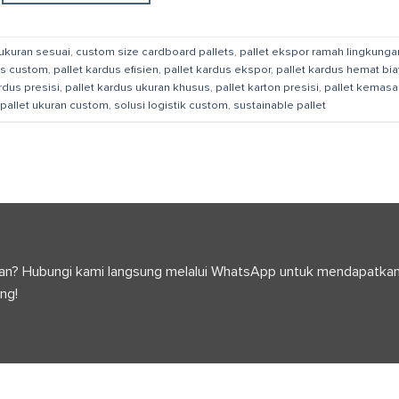
 ukuran sesuai
,
custom size cardboard pallets
,
pallet ekspor ramah lingkunga
us custom
,
pallet kardus efisien
,
pallet kardus ekspor
,
pallet kardus hemat bia
rdus presisi
,
pallet kardus ukuran khusus
,
pallet karton presisi
,
pallet kemasa
pallet ukuran custom
,
solusi logistik custom
,
sustainable pallet
anyaan? Hubungi kami langsung melalui WhatsApp untuk mendapatka
ng!