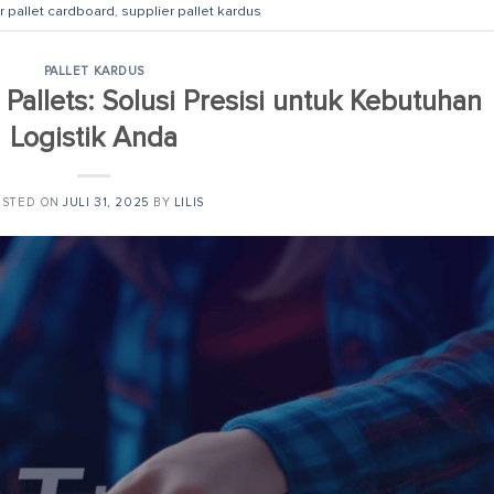
r pallet cardboard
,
supplier pallet kardus
PALLET KARDUS
allets: Solusi Presisi untuk Kebutuhan
Logistik Anda
OSTED ON
JULI 31, 2025
BY
LILIS