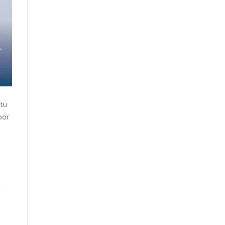
Logistik
Modern
tu
por
,