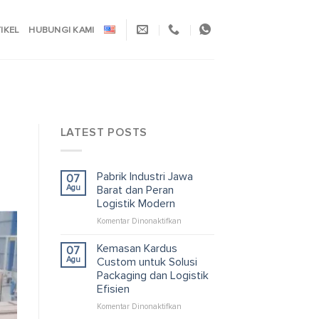
TIKEL
HUBUNGI KAMI
LATEST POSTS
Pabrik Industri Jawa
07
Agu
Barat dan Peran
Logistik Modern
pada
Komentar Dinonaktifkan
Pabrik
Industri
Kemasan Kardus
07
Jawa
Agu
Custom untuk Solusi
Barat
Packaging dan Logistik
dan
Efisien
Peran
Logistik
pada
Komentar Dinonaktifkan
Modern
Kemasan