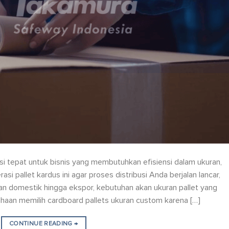
si tepat untuk bisnis yang membutuhkan efisiensi dalam ukuran,
si pallet kardus ini agar proses distribusi Anda berjalan lancar,
iman domestik hingga ekspor, kebutuhan akan ukuran pallet yang
haan memilih cardboard pallets ukuran custom karena […]
CONTINUE READING
→