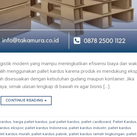
logistik modern yang mampu meningkatkan efisiensi biaya dan wak
eralih menggunakan pallet kardus karena produk ini mendukung eks
ah disesuaikan dengan kebutuhan gudang maupun kontainer. Jika
ya, simak ulasan lengkap di bawah ini agar bisnis […]
CONTINUE READING
→
 kardus
,
harga pallet kardus
,
jual pallet kardus
,
pallet cardboard
,
Pallet Kardus
kardus ekspor
,
pallet kardus Indonesia
,
pallet kardus industri
,
pallet kardus
llet kardus murah
,
pallet kardus pabrik
,
pallet kardus ramah lingkungan
,
pallet