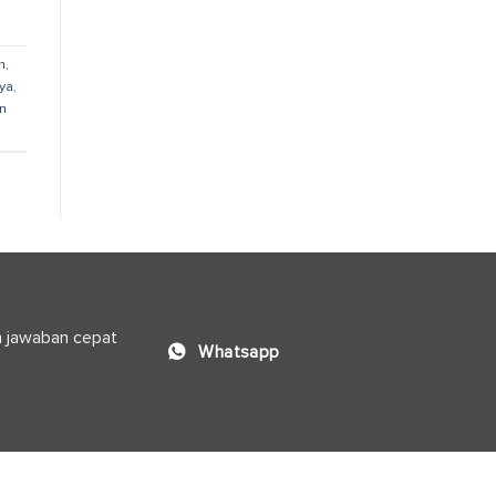
n
,
ya
,
n
n jawaban cepat
Whatsapp