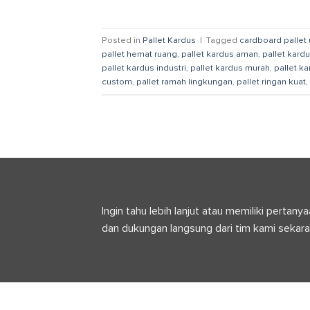
Posted in
Pallet Kardus
|
Tagged
cardboard pallet
pallet hemat ruang
,
pallet kardus aman
,
pallet kard
pallet kardus industri
,
pallet kardus murah
,
pallet ka
custom
,
pallet ramah lingkungan
,
pallet ringan kuat
,
Ingin tahu lebih lanjut atau memiliki pert
dan dukungan langsung dari tim kami sekara