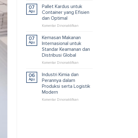
Kardus
Pallet Kardus untuk
07
Custom
Agu
Container yang Efisien
untuk
dan Optimal
Solusi
pada
Komentar Dinonaktifkan
Packaging
Pallet
dan
Kardus
Logistik
Kemasan Makanan
07
untuk
Efisien
Agu
Internasional untuk
Container
Standar Keamanan dan
yang
Distribusi Global
Efisien
dan
pada
Komentar Dinonaktifkan
Optimal
Kemasan
Makanan
Industri Kimia dan
06
Internasional
Agu
Perannya dalam
untuk
Produksi serta Logistik
Standar
Modern
Keamanan
dan
pada
Komentar Dinonaktifkan
Distribusi
Industri
Global
Kimia
dan
Perannya
dalam
Produksi
serta