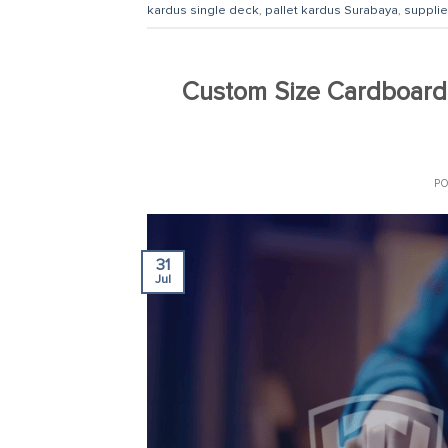
kardus single deck
,
pallet kardus Surabaya
,
supplie
Custom Size Cardboard P
P
31
Jul