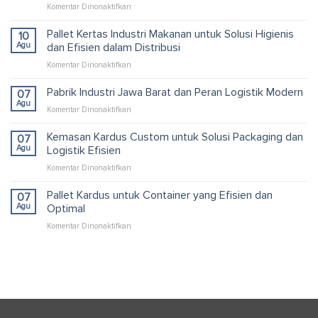
pada
Komentar Dinonaktifkan
Komoditi
Itu
Pallet Kertas Industri Makanan untuk Solusi Higienis
10
Apa
Agu
dan Efisien dalam Distribusi
dan
pada
Komentar Dinonaktifkan
Perannya
Pallet
dalam
Kertas
Pabrik Industri Jawa Barat dan Peran Logistik Modern
Perdagangan
07
Industri
Modern
Agu
pada
Komentar Dinonaktifkan
Makanan
Pabrik
untuk
Industri
Kemasan Kardus Custom untuk Solusi Packaging dan
07
Solusi
Jawa
Agu
Logistik Efisien
Higienis
Barat
dan
pada
Komentar Dinonaktifkan
dan
Efisien
Kemasan
Peran
dalam
Kardus
Pallet Kardus untuk Container yang Efisien dan
Logistik
07
Distribusi
Custom
Modern
Agu
Optimal
untuk
pada
Komentar Dinonaktifkan
Solusi
Pallet
Packaging
Kardus
dan
untuk
Logistik
Container
Efisien
yang
Efisien
dan