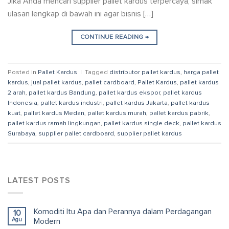
Jika Anda mencari supplier pallet kardus terpercaya, simak
ulasan lengkap di bawah ini agar bisnis […]
CONTINUE READING
→
Posted in
Pallet Kardus
|
Tagged
distributor pallet kardus
,
harga pallet
kardus
,
jual pallet kardus
,
pallet cardboard
,
Pallet Kardus
,
pallet kardus
2 arah
,
pallet kardus Bandung
,
pallet kardus ekspor
,
pallet kardus
Indonesia
,
pallet kardus industri
,
pallet kardus Jakarta
,
pallet kardus
kuat
,
pallet kardus Medan
,
pallet kardus murah
,
pallet kardus pabrik
,
pallet kardus ramah lingkungan
,
pallet kardus single deck
,
pallet kardus
Surabaya
,
supplier pallet cardboard
,
supplier pallet kardus
LATEST POSTS
Komoditi Itu Apa dan Perannya dalam Perdagangan
10
Agu
Modern