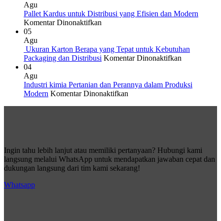
Impor
dalam
Agu
bagi
Produksi
Pallet Kardus untuk Distribusi yang Efisien dan Modern
Bisnis
pada
Modern
Komentar Dinonaktifkan
dan
Pallet
05
Efisiensi
Kardus
Agu
Logistik
untuk
Ukuran Karton Berapa yang Tepat untuk Kebutuhan
Modern
Distribusi
pada
Packaging dan Distribusi
Komentar Dinonaktifkan
yang
Ukuran
04
Efisien
Karton
Agu
dan
Berapa
Industri kimia Pertanian dan Perannya dalam Produksi
Modern
pada
yang
Modern
Komentar Dinonaktifkan
Industri
Tepat
kimia
untuk
Pertanian
Kebutuhan
dan
Packaging
Perannya
dan
dalam
Distribusi
Ingin tahu lebih lanjut atau memiliki pertanyaan? Hubungi kami
Produksi
langsung melalui WhatsApp untuk mendapatkan jawaban cepat dan
Modern
dukungan langsung dari tim kami sekarang!
Whatsapp