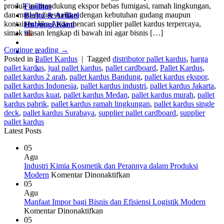
produk ini mendukung ekspor bebas fumigasi, ramah lingkungan,
Fasilitas
dan mudah disesuaikan dengan kebutuhan gudang maupun
Berita & Artikel
kontainer. Jika Anda mencari supplier pallet kardus terpercaya,
Hubungi Kami
simak ulasan lengkap di bawah ini agar bisnis […]
Continue reading
→
Posted in
Pallet Kardus
|
Tagged
distributor pallet kardus
,
harga
pallet kardus
,
jual pallet kardus
,
pallet cardboard
,
Pallet Kardus
,
pallet kardus 2 arah
,
pallet kardus Bandung
,
pallet kardus ekspor
,
pallet kardus Indonesia
,
pallet kardus industri
,
pallet kardus Jakarta
,
pallet kardus kuat
,
pallet kardus Medan
,
pallet kardus murah
,
pallet
kardus pabrik
,
pallet kardus ramah lingkungan
,
pallet kardus single
deck
,
pallet kardus Surabaya
,
supplier pallet cardboard
,
supplier
pallet kardus
Latest Posts
05
Agu
Industri Kimia Kosmetik dan Perannya dalam Produksi
pada
Modern
Komentar Dinonaktifkan
Industri
05
Kimia
Agu
Kosmetik
Manfaat Impor bagi Bisnis dan Efisiensi Logistik Modern
pada
dan
Komentar Dinonaktifkan
Manfaat
Perannya
05