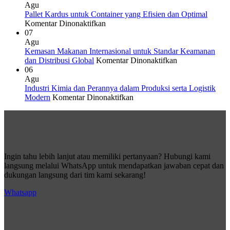
Peran
Kardus
Agu
Logistik
Custom
Pallet Kardus untuk Container yang Efisien dan Optimal
Modern
pada
untuk
Komentar Dinonaktifkan
Pallet
Solusi
07
Kardus
Packaging
Agu
untuk
dan
Kemasan Makanan Internasional untuk Standar Keamanan
Container
Logistik
pada
dan Distribusi Global
Komentar Dinonaktifkan
yang
Efisien
Kemasan
06
Efisien
Makanan
Agu
dan
Internasional
Industri Kimia dan Perannya dalam Produksi serta Logistik
Optimal
pada
untuk
Modern
Komentar Dinonaktifkan
Industri
Standar
Kimia
Keamanan
dan
dan
Perannya
Distribusi
dalam
Global
Produksi
Ingin tahu lebih lanjut atau memiliki pertanyaan? Hubungi kami
serta
langsung melalui WhatsApp untuk mendapatkan jawaban cepat dan
Logistik
dukungan langsung dari tim kami sekarang!
Modern
Whatsapp