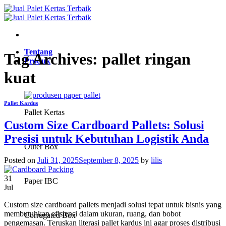
Skip
to
content
Tentang
Tag Archives:
pallet ringan
Produk
kuat
Pallet Kardus
Pallet Kertas
Custom Size Cardboard Pallets: Solusi
Presisi untuk Kebutuhan Logistik Anda
Outer Box
Posted on
Juli 31, 2025
September 8, 2025
by
lilis
31
Paper IBC
Jul
Custom size cardboard pallets menjadi solusi tepat untuk bisnis yang
membutuhkan efisiensi dalam ukuran, ruang, dan bobot
Corrugated Box
pengemasan. Teruskan literasi pallet kardus ini agar proses distribusi