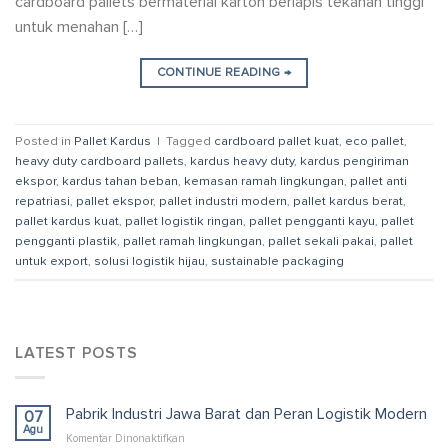
cardboard pallets bermaterial karton berlapis tekanan tinggi
untuk menahan […]
CONTINUE READING
→
Posted in
Pallet Kardus
|
Tagged
cardboard pallet kuat
,
eco pallet
,
heavy duty cardboard pallets
,
kardus heavy duty
,
kardus pengiriman
ekspor
,
kardus tahan beban
,
kemasan ramah lingkungan
,
pallet anti
repatriasi
,
pallet ekspor
,
pallet industri modern
,
pallet kardus berat
,
pallet kardus kuat
,
pallet logistik ringan
,
pallet pengganti kayu
,
pallet
pengganti plastik
,
pallet ramah lingkungan
,
pallet sekali pakai
,
pallet
untuk export
,
solusi logistik hijau
,
sustainable packaging
LATEST POSTS
Pabrik Industri Jawa Barat dan Peran Logistik Modern
07
Agu
pada
Komentar Dinonaktifkan