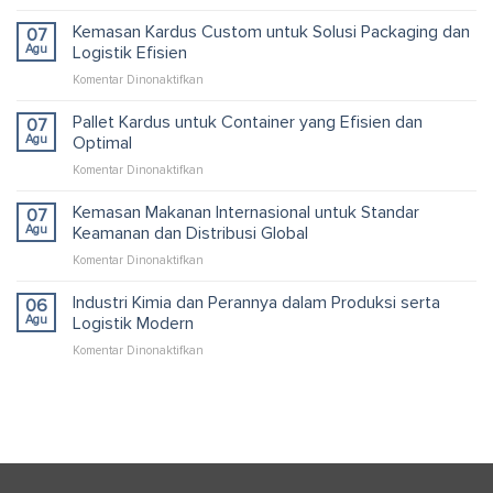
Pabrik
Industri
Kemasan Kardus Custom untuk Solusi Packaging dan
07
Jawa
Agu
Logistik Efisien
Barat
pada
Komentar Dinonaktifkan
dan
Kemasan
Peran
Kardus
Pallet Kardus untuk Container yang Efisien dan
Logistik
07
Custom
Modern
Agu
Optimal
untuk
pada
Komentar Dinonaktifkan
Solusi
Pallet
Packaging
Kardus
Kemasan Makanan Internasional untuk Standar
dan
07
untuk
Logistik
Agu
Keamanan dan Distribusi Global
Container
Efisien
pada
Komentar Dinonaktifkan
yang
Kemasan
Efisien
Makanan
Industri Kimia dan Perannya dalam Produksi serta
dan
06
Internasional
Optimal
Agu
Logistik Modern
untuk
pada
Komentar Dinonaktifkan
Standar
Industri
Keamanan
Kimia
dan
dan
Distribusi
Perannya
Global
dalam
Produksi
serta