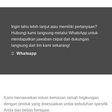
Perannya
dan
dalam
Efisien
Produksi
Modern
Ingin tahu lebih lanjut atau memiliki pertanyaan?
Hubungi kami langsung melalui WhatsApp untuk
mendapatkan jawaban cepat dan dukungan
langsung dari tim kami sekarang!
Whatsapp
Kami menawarkan solusi kemasan ramah lingkungan
dengan produk yang disesuaikan untuk kebutuhan spesifik
Anda dan bebas fumigasi.