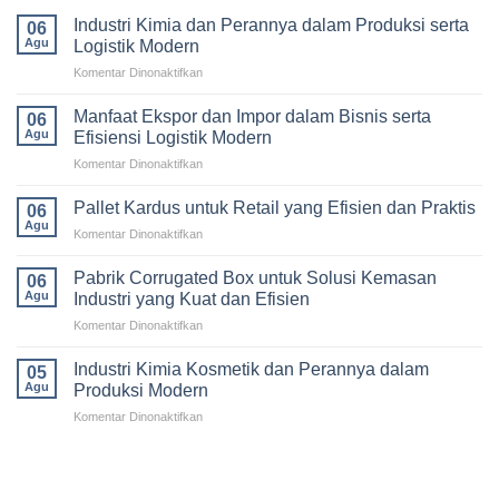
Industri Kimia dan Perannya dalam Produksi serta
06
Agu
Logistik Modern
pada
Komentar Dinonaktifkan
Industri
Kimia
Manfaat Ekspor dan Impor dalam Bisnis serta
06
dan
Agu
Efisiensi Logistik Modern
Perannya
pada
Komentar Dinonaktifkan
dalam
Manfaat
Produksi
Ekspor
serta
Pallet Kardus untuk Retail yang Efisien dan Praktis
06
dan
Logistik
Agu
pada
Komentar Dinonaktifkan
Impor
Modern
Pallet
dalam
Kardus
Pabrik Corrugated Box untuk Solusi Kemasan
Bisnis
06
untuk
Agu
serta
Industri yang Kuat dan Efisien
Retail
Efisiensi
pada
Komentar Dinonaktifkan
yang
Logistik
Pabrik
Efisien
Modern
Corrugated
dan
Industri Kimia Kosmetik dan Perannya dalam
05
Box
Praktis
Agu
Produksi Modern
untuk
pada
Komentar Dinonaktifkan
Solusi
Industri
Kemasan
Kimia
Industri
Kosmetik
yang
dan
Kuat