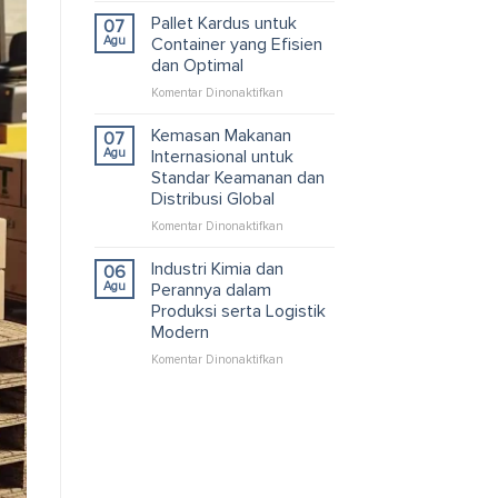
Kardus
Pallet Kardus untuk
07
Custom
Agu
Container yang Efisien
untuk
dan Optimal
Solusi
pada
Komentar Dinonaktifkan
Packaging
Pallet
dan
Kardus
Logistik
Kemasan Makanan
07
untuk
Efisien
Agu
Internasional untuk
Container
Standar Keamanan dan
yang
Distribusi Global
Efisien
dan
pada
Komentar Dinonaktifkan
Optimal
Kemasan
Makanan
Industri Kimia dan
06
Internasional
Agu
Perannya dalam
untuk
Produksi serta Logistik
Standar
Modern
Keamanan
dan
pada
Komentar Dinonaktifkan
Distribusi
Industri
Global
Kimia
dan
Perannya
dalam
Produksi
serta