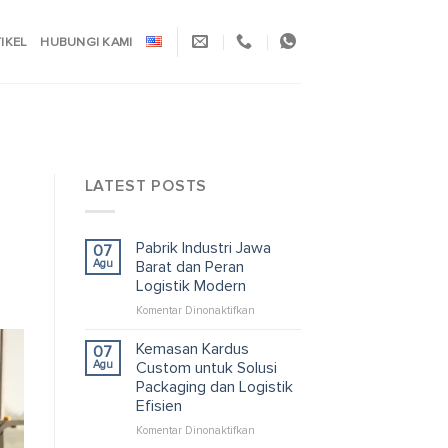
TIKEL
HUBUNGI KAMI
LATEST POSTS
Pabrik Industri Jawa
07
Agu
Barat dan Peran
Logistik Modern
pada
Komentar Dinonaktifkan
Pabrik
Industri
Kemasan Kardus
07
Jawa
Agu
Custom untuk Solusi
Barat
Packaging dan Logistik
dan
Efisien
Peran
Logistik
pada
Komentar Dinonaktifkan
Modern
Kemasan