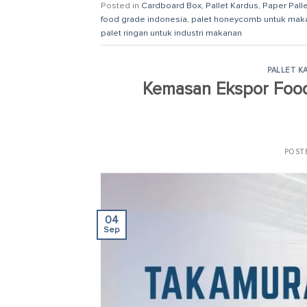
Posted in
Cardboard Box
,
Pallet Kardus
,
Paper Pall
food grade indonesia
,
palet honeycomb untuk mak
palet ringan untuk industri makanan
PALLET K
Kemasan Ekspor Food
POST
04
Sep