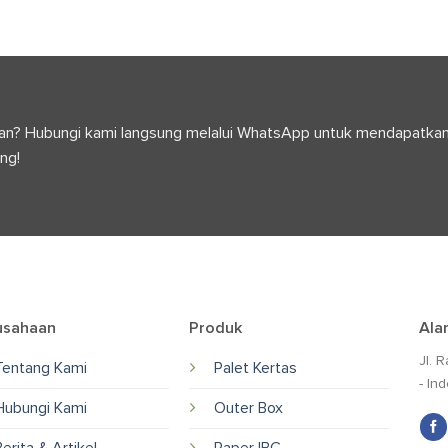
anyaan? Hubungi kami langsung melalui WhatsApp untuk mendapatka
ng!
usahaan
Produk
Ala
Jl. 
Tentang Kami
Palet Kertas
- In
Hubungi Kami
Outer Box
Berita & Artikel
Paper IBC