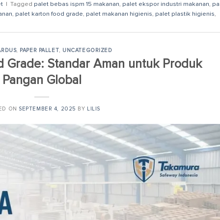
et
|
Tagged
palet bebas ispm 15 makanan
,
palet ekspor industri makanan
,
pa
anan
,
palet karton food grade
,
palet makanan higienis
,
palet plastik higienis
,
ARDUS
,
PAPER PALLET
,
UNCATEGORIZED
 Grade: Standar Aman untuk Produk
Pangan Global
ED ON
SEPTEMBER 4, 2025
BY
LILIS