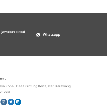
n jawaban cepat
Whatsapp
mat
Raya Kopel, Desa Gintung Kerta, Klari Karawang
donesia