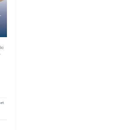
ki
r
let