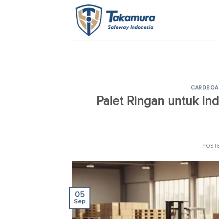
Skip
to
content
CARDBOA
Palet Ringan untuk Ind
POST
05
Sep