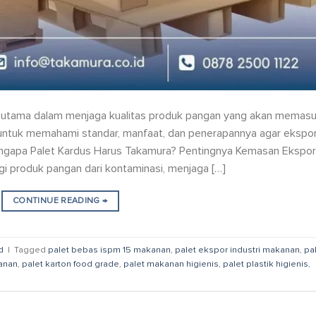
 utama dalam menjaga kualitas produk pangan yang akan memasu
sai untuk memahami standar, manfaat, dan penerapannya agar ekspo
Mengapa Palet Kardus Harus Takamura? Pentingnya Kemasan Ekspor
i produk pangan dari kontaminasi, menjaga […]
CONTINUE READING
→
d
|
Tagged
palet bebas ispm 15 makanan
,
palet ekspor industri makanan
,
pa
anan
,
palet karton food grade
,
palet makanan higienis
,
palet plastik higienis
,