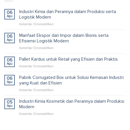
Industri Kimia dan Perannya dalam Produksi serta
06
Agu
Logistik Modern
pada
Komentar Dinonaktifkan
Industri
Kimia
Manfaat Ekspor dan Impor dalam Bisnis serta
06
dan
Agu
Efisiensi Logistik Modern
Perannya
pada
Komentar Dinonaktifkan
dalam
Manfaat
Produksi
Ekspor
Pallet Kardus untuk Retail yang Efisien dan Praktis
serta
06
dan
Logistik
Agu
pada
Komentar Dinonaktifkan
Impor
Modern
Pallet
dalam
Kardus
Pabrik Corrugated Box untuk Solusi Kemasan Industri
06
Bisnis
untuk
Agu
yang Kuat dan Efisien
serta
Retail
Efisiensi
pada
Komentar Dinonaktifkan
yang
Logistik
Pabrik
Efisien
Modern
Corrugated
Industri Kimia Kosmetik dan Perannya dalam Produksi
dan
05
Box
Praktis
Agu
Modern
untuk
pada
Komentar Dinonaktifkan
Solusi
Industri
Kemasan
Kimia
Industri
Kosmetik
yang