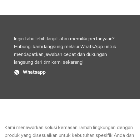
dan
Kuat
Perannya
dan
dalam
Efisien
Produksi
Modern
Ingin tahu lebih lanjut atau memiliki pertanyaan?
Hubungi kami langsung melalui WhatsApp untuk
mendapatkan jawaban cepat dan dukungan
langsung dari tim kami sekarang!
Whatsapp
Kami menawarkan solusi kemasan ramah lingkungan dengan
produk yang disesuaikan untuk kebutuhan spesifik Anda dan