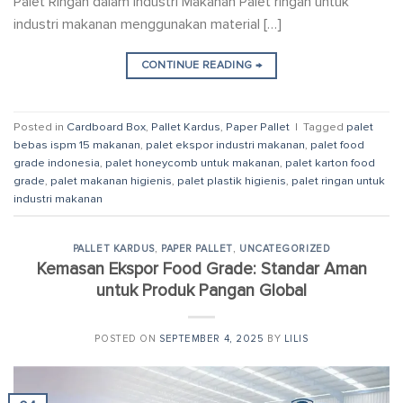
Palet Ringan dalam Industri Makanan Palet ringan untuk
industri makanan menggunakan material […]
CONTINUE READING
→
Posted in
Cardboard Box
,
Pallet Kardus
,
Paper Pallet
|
Tagged
palet
bebas ispm 15 makanan
,
palet ekspor industri makanan
,
palet food
grade indonesia
,
palet honeycomb untuk makanan
,
palet karton food
grade
,
palet makanan higienis
,
palet plastik higienis
,
palet ringan untuk
industri makanan
PALLET KARDUS
,
PAPER PALLET
,
UNCATEGORIZED
Kemasan Ekspor Food Grade: Standar Aman
untuk Produk Pangan Global
POSTED ON
SEPTEMBER 4, 2025
BY
LILIS