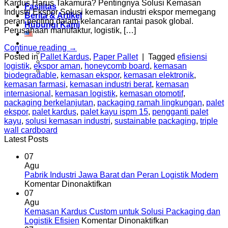
Kardus Harus Takamura? Pentingnya Solusi Kemasan
Fasilitas
Industri Ekspor Solusi kemasan industri ekspor memegang
Berita & Artikel
peran penting dalam kelancaran rantai pasok global.
Hubungi Kami
Perusahaan manufaktur, logistik, […]
Continue reading
→
Posted in
Pallet Kardus
,
Paper Pallet
|
Tagged
efisiensi
logistik
,
ekspor aman
,
honeycomb board
,
kemasan
biodegradable
,
kemasan ekspor
,
kemasan elektronik
,
kemasan farmasi
,
kemasan industri berat
,
kemasan
internasional
,
kemasan logistik
,
kemasan otomotif
,
packaging berkelanjutan
,
packaging ramah lingkungan
,
palet
ekspor
,
palet kardus
,
palet kayu ispm 15
,
pengganti palet
kayu
,
solusi kemasan industri
,
sustainable packaging
,
triple
wall cardboard
Latest Posts
07
Agu
Pabrik Industri Jawa Barat dan Peran Logistik Modern
pada
Komentar Dinonaktifkan
Pabrik
07
Industri
Agu
Jawa
Kemasan Kardus Custom untuk Solusi Packaging dan
Barat
pada
Logistik Efisien
Komentar Dinonaktifkan