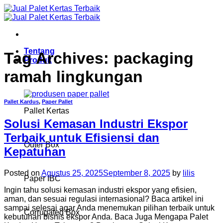
Skip
to
content
Tentang
Tag Archives:
packaging
Produk
ramah lingkungan
Pallet Kardus
,
Paper Pallet
Pallet Kertas
Solusi Kemasan Industri Ekspor
Terbaik untuk Efisiensi dan
Outer Box
Kepatuhan
Posted on
Agustus 25, 2025
September 8, 2025
by
lilis
Paper IBC
Ingin tahu solusi kemasan industri ekspor yang efisien,
aman, dan sesuai regulasi internasional? Baca artikel ini
sampai selesai agar Anda menemukan pilihan terbaik untuk
Corrugated Box
kebutuhan bisnis ekspor Anda. Baca Juga Mengapa Palet