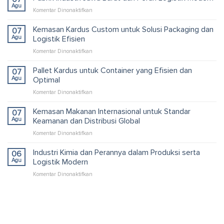
Agu
pada
Komentar Dinonaktifkan
Pabrik
Industri
Kemasan Kardus Custom untuk Solusi Packaging dan
07
Jawa
Agu
Logistik Efisien
Barat
pada
Komentar Dinonaktifkan
dan
Kemasan
Peran
Kardus
Pallet Kardus untuk Container yang Efisien dan
Logistik
07
Custom
Modern
Agu
Optimal
untuk
pada
Komentar Dinonaktifkan
Solusi
Pallet
Packaging
Kardus
Kemasan Makanan Internasional untuk Standar
dan
07
untuk
Logistik
Agu
Keamanan dan Distribusi Global
Container
Efisien
pada
Komentar Dinonaktifkan
yang
Kemasan
Efisien
Makanan
Industri Kimia dan Perannya dalam Produksi serta
dan
06
Internasional
Optimal
Agu
Logistik Modern
untuk
pada
Komentar Dinonaktifkan
Standar
Industri
Keamanan
Kimia
dan
dan
Distribusi
Perannya
Global
dalam