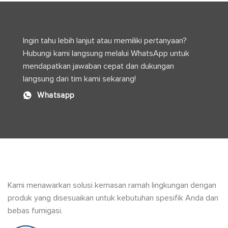
Produksi
serta
Logistik
Modern
Ingin tahu lebih lanjut atau memiliki pertanyaan?
Hubungi kami langsung melalui WhatsApp untuk
mendapatkan jawaban cepat dan dukungan
langsung dari tim kami sekarang!
Whatsapp
Kami menawarkan solusi kemasan ramah lingkungan dengan
produk yang disesuaikan untuk kebutuhan spesifik Anda dan
bebas fumigasi.