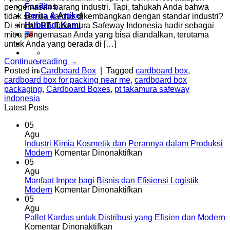
Fasilitas
pengemasan barang industri. Tapi, tahukah Anda bahwa
Berita & Artikel
tidak semua kardus dikembangkan dengan standar industri?
Hubungi Kami
Di sinilah PT. Takamura Safeway Indonesia hadir sebagai
mitra pengemasan Anda yang bisa diandalkan, terutama
untuk Anda yang berada di […]
Continue reading
→
Posted in
Cardboard Box
|
Tagged
cardboard box
,
cardboard box for packing near me
,
cardboard box
packaging
,
Cardboard Boxes
,
pt takamura safeway
indonesia
Latest Posts
05
Agu
Industri Kimia Kosmetik dan Perannya dalam Produksi
pada
Modern
Komentar Dinonaktifkan
Industri
05
Kimia
Agu
Kosmetik
Manfaat Impor bagi Bisnis dan Efisiensi Logistik
dan
pada
Modern
Komentar Dinonaktifkan
Perannya
Manfaat
05
dalam
Impor
Agu
Produksi
bagi
Pallet Kardus untuk Distribusi yang Efisien dan Modern
pada
Modern
Bisnis
Komentar Dinonaktifkan