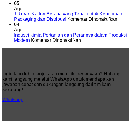
Pallet
dan
05
Kardus
Efisiensi
Agu
untuk
Logistik
Ukuran Karton Berapa yang Tepat untuk Kebutuhan
Distribusi
Modern
pada
Packaging dan Distribusi
Komentar Dinonaktifkan
yang
Ukura
04
Efisien
Karton
Agu
dan
Berap
Industri kimia Pertanian dan Perannya dalam Produksi
Modern
pada
yang
Modern
Komentar Dinonaktifkan
Industri
Tepat
kimia
untuk
Pertanian
Kebut
dan
Packa
Perannya
dan
dalam
Distrib
Ingin tahu lebih lanjut atau memiliki pertanyaan? Hubungi
Produksi
kami langsung melalui WhatsApp untuk mendapatkan
Modern
jawaban cepat dan dukungan langsung dari tim kami
sekarang!
Whatsapp