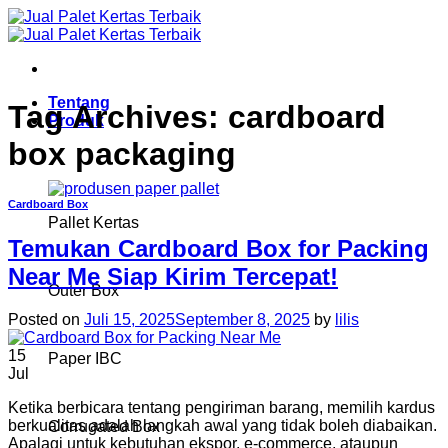
Skip
to
content
Tentang
Tag Archives:
cardboard
Produk
box packaging
Cardboard Box
Pallet Kertas
Temukan Cardboard Box for Packing
Near Me Siap Kirim Tercepat!
Outer Box
Posted on
Juli 15, 2025
September 8, 2025
by
lilis
15
Paper IBC
Jul
Ketika berbicara tentang pengiriman barang, memilih kardus
berkualitas adalah langkah awal yang tidak boleh diabaikan.
Corrugated Box
Apalagi untuk kebutuhan ekspor, e-commerce, ataupun