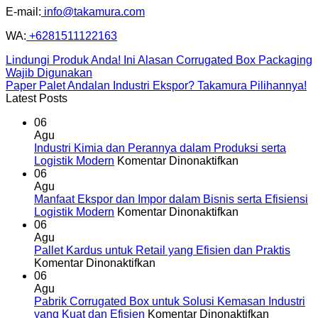
E-mail:
info@takamura.com
WA:
+6281511122163
Lindungi Produk Anda! Ini Alasan Corrugated Box Packaging
Wajib Digunakan
Paper Palet Andalan Industri Ekspor? Takamura Pilihannya!
Latest Posts
06
Agu
Industri Kimia dan Perannya dalam Produksi serta
pada
Logistik Modern
Komentar Dinonaktifkan
Industri
06
Kimia
Agu
dan
Manfaat Ekspor dan Impor dalam Bisnis serta Efisiensi
Perannya
pada
Logistik Modern
Komentar Dinonaktifkan
dalam
Manfaat
06
Produksi
Ekspor
Agu
serta
dan
Pallet Kardus untuk Retail yang Efisien dan Praktis
pada
Logistik
Impor
Komentar Dinonaktifkan
Pallet
Modern
dalam
06
Kardus
Bisnis
Agu
untuk
serta
Pabrik Corrugated Box untuk Solusi Kemasan Industri
Retail
Efisiensi
pada
yang Kuat dan Efisien
Komentar Dinonaktifkan