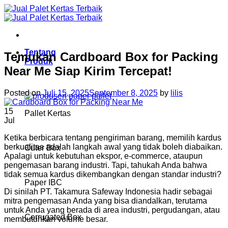
Skip
to
content
Tentang
Temukan Cardboard Box for Packing
Produk
Near Me Siap Kirim Tercepat!
Posted on
Juli 15, 2025
September 8, 2025
by
lilis
15
Pallet Kertas
Jul
Ketika berbicara tentang pengiriman barang, memilih kardus
berkualitas adalah langkah awal yang tidak boleh diabaikan.
Outer Box
Apalagi untuk kebutuhan ekspor, e-commerce, ataupun
pengemasan barang industri. Tapi, tahukah Anda bahwa
tidak semua kardus dikembangkan dengan standar industri?
Paper IBC
Di sinilah PT. Takamura Safeway Indonesia hadir sebagai
mitra pengemasan Anda yang bisa diandalkan, terutama
untuk Anda yang berada di area industri, pergudangan, atau
Corrugated Box
membutuhkan volume besar.