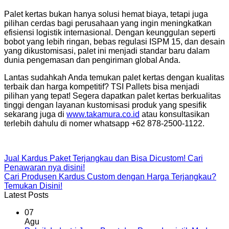
Palet kertas bukan hanya solusi hemat biaya, tetapi juga
pilihan cerdas bagi perusahaan yang ingin meningkatkan
efisiensi logistik internasional. Dengan keunggulan seperti
bobot yang lebih ringan, bebas regulasi ISPM 15, dan desain
yang dikustomisasi, palet ini menjadi standar baru dalam
dunia pengemasan dan pengiriman global Anda.
Lantas sudahkah Anda temukan palet kertas dengan kualitas
terbaik dan harga kompetitif? TSI Pallets bisa menjadi
pilihan yang tepat! Segera dapatkan palet kertas berkualitas
tinggi dengan layanan kustomisasi produk yang spesifik
sekarang juga di
www.takamura.co.id
atau konsultasikan
terlebih dahulu di nomer whatsapp +62 878-2500-1122.
Jual Kardus Paket Terjangkau dan Bisa Dicustom! Cari
Penawaran nya disini!
Cari Produsen Kardus Custom dengan Harga Terjangkau?
Temukan Disini!
Latest Posts
07
Agu