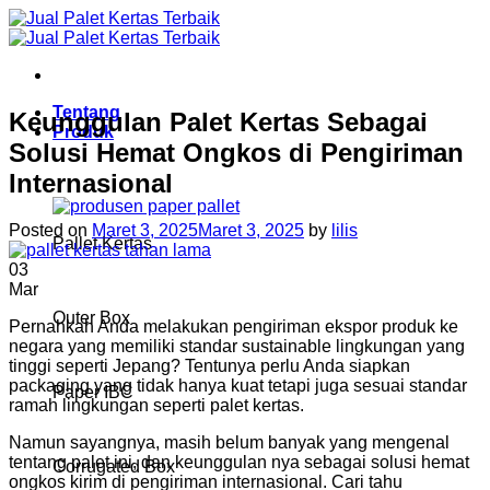
Skip
to
content
Tentang
Keunggulan Palet Kertas Sebagai
Produk
Solusi Hemat Ongkos di Pengiriman
Internasional
Posted on
Maret 3, 2025
Maret 3, 2025
by
lilis
Pallet Kertas
03
Mar
Outer Box
Pernahkah Anda melakukan pengiriman ekspor produk ke
negara yang memiliki standar sustainable lingkungan yang
tinggi seperti Jepang? Tentunya perlu Anda siapkan
packaging yang tidak hanya kuat tetapi juga sesuai standar
Paper IBC
ramah lingkungan seperti palet kertas.
Namun sayangnya, masih belum banyak yang mengenal
tentang palet ini, dan keunggulan nya sebagai solusi hemat
Corrugated Box
ongkos kirim di pengiriman internasional. Cari tahu