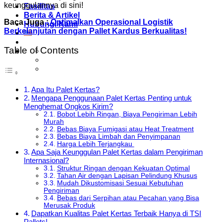
keunggulannya di sini!
Fasilitas
Berita & Artikel
Baca Juga :
Optimalkan Operasional Logistik
Hubungi Kami
Berkelanjutan dengan Pallet Kardus Berkualitas!
Table of Contents
Apa Itu Palet Kertas?
Mengapa Penggunaan Palet Kertas Penting untuk
Menghemat Ongkos Kirim?
Bobot Lebih Ringan, Biaya Pengiriman Lebih
Murah
Bebas Biaya Fumigasi atau Heat Treatment
Bebas Biaya Limbah dan Penyimpanan
Harga Lebih Terjangkau
Apa Saja Keunggulan Palet Kertas dalam Pengiriman
Internasional?
Struktur Ringan dengan Kekuatan Optimal
Tahan Air dengan Lapisan Pelindung Khusus
Mudah Dikustomisasi Sesuai Kebutuhan
Pengiriman
Bebas dari Serpihan atau Pecahan yang Bisa
Merusak Produk
Dapatkan Kualitas Palet Kertas Terbaik Hanya di TSI
Pallets!