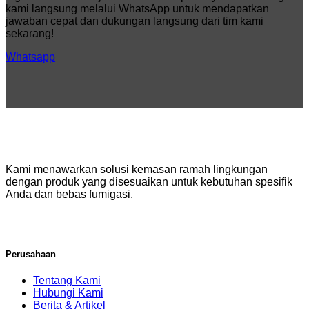
serta
kami langsung melalui WhatsApp untuk mendapatkan
Logistik
jawaban cepat dan dukungan langsung dari tim kami
Modern
sekarang!
Whatsapp
Kami menawarkan solusi kemasan ramah lingkungan
dengan produk yang disesuaikan untuk kebutuhan spesifik
Anda dan bebas fumigasi.
Perusahaan
Tentang Kami
Hubungi Kami
Berita & Artikel