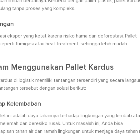
an limbah berbahaya. Berbeda dengan pallet plastik, pallet kardu
 ulang tanpa proses yang kompleks.
ungan
si ekspor yang ketat karena risiko hama dan deforestasi. Pallet
eperti fumigasi atau heat treatment, sehingga lebih mudah
lam Menggunakan Pallet Kardus
ardus di logistik memiliki tantangan tersendiri yang secara langs
ntangan tersebut dengan solusi berikut:
dap Kelembaban
et ini adalah daya tahannya terhadap lingkungan yang lembab at
a melemah dan beresiko rusak. Untuk masalah ini, Anda bisa
lapisan tahan air dan ramah lingkungan untuk menjaga daya tahan 