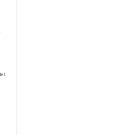
r
let