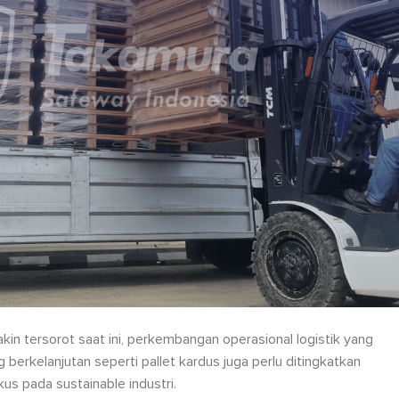
in tersorot saat ini, perkembangan operasional logistik yang
berkelanjutan seperti pallet kardus juga perlu ditingkatkan
us pada sustainable industri.