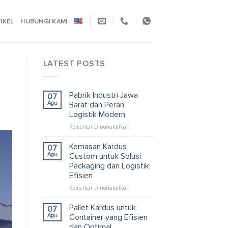
TIKEL
HUBUNGI KAMI
LATEST POSTS
Pabrik Industri Jawa
07
Agu
Barat dan Peran
Logistik Modern
pada
Komentar Dinonaktifkan
Pabrik
Industri
Kemasan Kardus
07
Jawa
Agu
Custom untuk Solusi
Barat
Packaging dan Logistik
dan
Efisien
Peran
Logistik
pada
Komentar Dinonaktifkan
Modern
Kemasan
Kardus
Pallet Kardus untuk
07
Custom
Agu
Container yang Efisien
untuk
dan Optimal