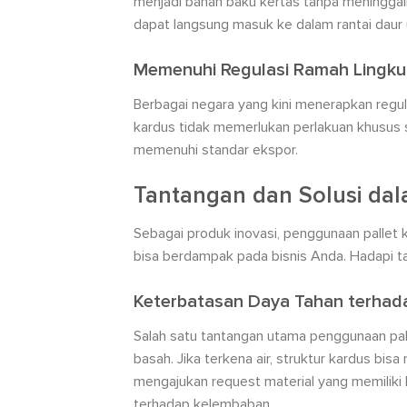
menjadi bahan baku kertas tanpa meninggalk
dapat langsung masuk ke dalam rantai daur
Memenuhi Regulasi Ramah Lingk
Berbagai negara yang kini menerapkan regula
kardus tidak memerlukan perlakuan khusus s
memenuhi standar ekspor.
Tantangan dan Solusi da
Sebagai produk inovasi, penggunaan pallet k
bisa berdampak pada bisnis Anda. Hadapi ta
Keterbatasan Daya Tahan terha
Salah satu tantangan utama penggunaan pall
basah. Jika terkena air, struktur kardus bis
mengajukan request material yang memiliki 
terhadap kelembaban.