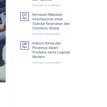
Solusi
pada
Komentar Dinonaktifkan
Packaging
Pallet
dan
Kardus
Logistik
Kemasan Makanan
07
untuk
Efisien
Agu
Internasional untuk
Container
Standar Keamanan dan
yang
Distribusi Global
Efisien
dan
pada
Komentar Dinonaktifkan
Optimal
Kemasan
Makanan
Industri Kimia dan
06
Internasional
Agu
Perannya dalam
untuk
Produksi serta Logistik
Standar
Modern
Keamanan
dan
pada
Komentar Dinonaktifkan
Distribusi
Industri
Global
Kimia
dan
Perannya
dalam
Produksi
serta
Logistik
Modern