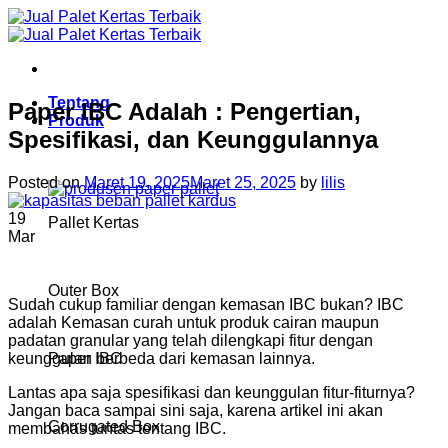
Skip
to
content
Tentang
Paper IBC Adalah : Pengertian,
Produk
Spesifikasi, dan Keunggulannya
Posted on
Maret 19, 2025
Maret 25, 2025
by
lilis
19
Pallet Kertas
Mar
Outer Box
Sudah cukup familiar dengan kemasan IBC bukan? IBC
adalah Kemasan curah untuk produk cairan maupun
padatan granular yang telah dilengkapi fitur dengan
keunggulan berbeda dari kemasan lainnya.
Paper IBC
Lantas apa saja spesifikasi dan keunggulan fitur-fiturnya?
Jangan baca sampai sini saja, karena artikel ini akan
Corrugated Box
membahas tuntas tentang IBC.