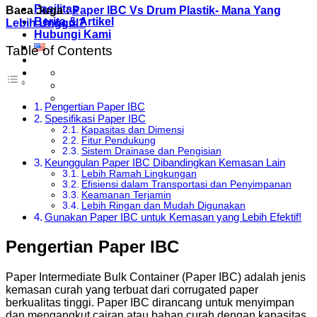
Fasilitas
Baca Juga :
Paper IBC Vs Drum Plastik- Mana Yang
Berita & Artikel
Lebih Unggul?
Hubungi Kami
Table of Contents
Pengertian Paper IBC
Spesifikasi Paper IBC
Kapasitas dan Dimensi
Fitur Pendukung
Sistem Drainase dan Pengisian
Keunggulan Paper IBC Dibandingkan Kemasan Lain
Lebih Ramah Lingkungan
Efisiensi dalam Transportasi dan Penyimpanan
Keamanan Terjamin
Lebih Ringan dan Mudah Digunakan
Gunakan Paper IBC untuk Kemasan yang Lebih Efektif!
Pengertian Paper IBC
Paper Intermediate Bulk Container (Paper IBC) adalah jenis
kemasan curah yang terbuat dari corrugated paper
berkualitas tinggi. Paper IBC dirancang untuk menyimpan
dan mengangkut cairan atau bahan curah dengan kapasitas