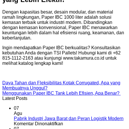
Dengan kapasitas besar, desain modular, dan material
ramah lingkungan, Paper IBC 1000 liter adalah solusi
kemasan terbaik untuk industri modern. Dibandingkan
dengan kemasan konvensional, Paper IBC menawarkan
keuntungan lebih dalam hal efisiensi ruang, keamanan, dan
keberlanjutan.
Ingin mendapatkan Paper IBC berkualitas? Konsultasikan
kebutuhan Anda dengan TSI Pallets! Hubungi kami di +62
815-1112-2163 atau kunjungi www.takamura.co.id untuk
melihat katalog lengkap kami!
Daya Tahan dan Fleksibilitas Kotak Corrugated, Apa yang
Membuatnya Unggul?
Menggunakan Paper IBC Tank Lebih Efisien, Apa Benar?
Latest Posts
07
Agu
Pabrik Industri Jawa Barat dan Peran Logistik Modern
pada
Komentar Dinonaktifkan
Pabrik
07