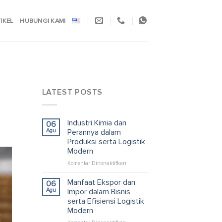
TIKEL
HUBUNGI KAMI
LATEST POSTS
Industri Kimia dan
06
Agu
Perannya dalam
Produksi serta Logistik
Modern
pada
Komentar Dinonaktifkan
Industri
Kimia
Manfaat Ekspor dan
06
dan
Agu
Impor dalam Bisnis
Perannya
serta Efisiensi Logistik
dalam
Modern
Produksi
serta