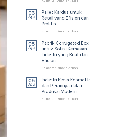
pada
Komentar Dinonaktifkan
Logistik
Manfaat
Modern
Ekspor
Pallet Kardus untuk
06
dan
Agu
Retail yang Efisien dan
Impor
Praktis
dalam
pada
Komentar Dinonaktifkan
Bisnis
Pallet
serta
Kardus
Efisiensi
Pabrik Corrugated Box
06
untuk
Logistik
Agu
untuk Solusi Kemasan
Retail
Modern
Industri yang Kuat dan
yang
Efisien
Efisien
dan
pada
Komentar Dinonaktifkan
Praktis
Pabrik
Corrugated
Industri Kimia Kosmetik
05
Box
Agu
dan Perannya dalam
untuk
Produksi Modern
Solusi
pada
Komentar Dinonaktifkan
Kemasan
Industri
Industri
Kimia
yang
Kosmetik
Kuat
dan
dan
Perannya
Efisien
dalam
Produksi