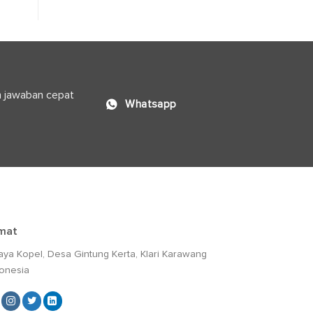
n jawaban cepat
Whatsapp
mat
Raya Kopel, Desa Gintung Kerta, Klari Karawang
donesia