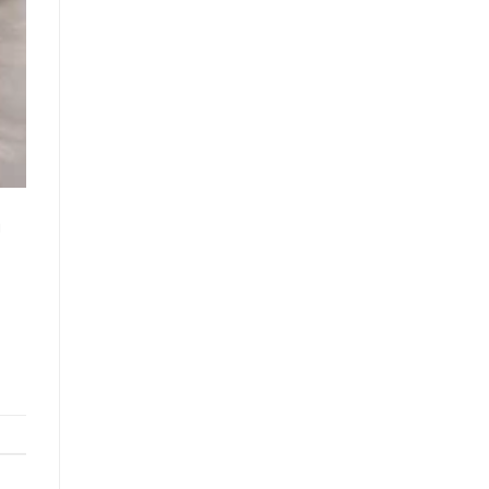
Modern
i