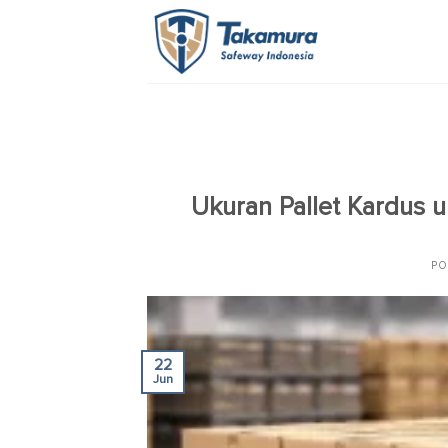
Skip
to
content
Ukuran Pallet Kardus u
PO
22
Jun