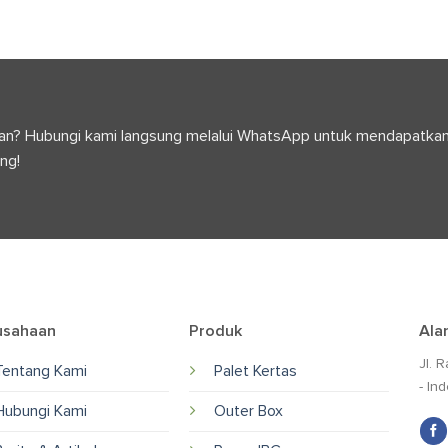
anyaan? Hubungi kami langsung melalui WhatsApp untuk mendapatka
ng!
usahaan
Produk
Ala
Jl. 
Tentang Kami
Palet Kertas
- In
Hubungi Kami
Outer Box