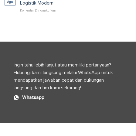
Internasional
Optimal
Agu
Logistik Modern
untuk
pada
Komentar Dinonaktifkan
Standar
Industri
Keamanan
Kimia
dan
dan
Distribusi
Perannya
Global
dalam
Produksi
serta
Logistik
Modern
Ingin tahu lebih lanjut atau memiliki pertanyaan?
Hubungi kami langsung melalui WhatsApp untuk
mendapatkan jawaban cepat dan dukungan
langsung dari tim kami sekarang!
Whatsapp