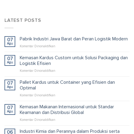
LATEST POSTS
Pabrik Industri Jawa Barat dan Peran Logistik Modern
07
Agu
pada
Komentar Dinonaktifkan
Pabrik
Industri
Kemasan Kardus Custom untuk Solusi Packaging dan
07
Jawa
Agu
Logistik Efisien
Barat
pada
Komentar Dinonaktifkan
dan
Kemasan
Peran
Kardus
Pallet Kardus untuk Container yang Efisien dan
Logistik
07
Custom
Modern
Agu
Optimal
untuk
pada
Komentar Dinonaktifkan
Solusi
Pallet
Packaging
Kardus
Kemasan Makanan Internasional untuk Standar
dan
07
untuk
Logistik
Agu
Keamanan dan Distribusi Global
Container
Efisien
pada
Komentar Dinonaktifkan
yang
Kemasan
Efisien
Makanan
Industri Kimia dan Perannya dalam Produksi serta
dan
06