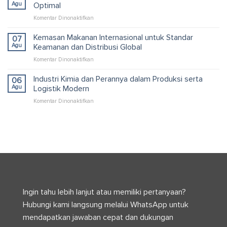
Custom
Modern
Agu
Optimal
untuk
pada
Komentar Dinonaktifkan
Solusi
Pallet
Packaging
Kardus
Kemasan Makanan Internasional untuk Standar
dan
07
untuk
Logistik
Agu
Keamanan dan Distribusi Global
Container
Efisien
pada
Komentar Dinonaktifkan
yang
Kemasan
Efisien
Makanan
Industri Kimia dan Perannya dalam Produksi serta
dan
06
Internasional
Optimal
Agu
Logistik Modern
untuk
pada
Komentar Dinonaktifkan
Standar
Industri
Keamanan
Kimia
dan
dan
Distribusi
Perannya
Global
dalam
Produksi
serta
Logistik
Modern
Ingin tahu lebih lanjut atau memiliki pertanyaan?
Hubungi kami langsung melalui WhatsApp untuk
mendapatkan jawaban cepat dan dukungan