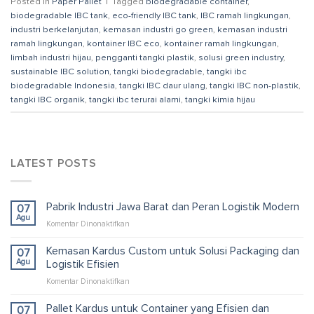
Posted in
Paper Pallet
|
Tagged
biodegradable container
,
biodegradable IBC tank
,
eco-friendly IBC tank
,
IBC ramah lingkungan
,
industri berkelanjutan
,
kemasan industri go green
,
kemasan industri
ramah lingkungan
,
kontainer IBC eco
,
kontainer ramah lingkungan
,
limbah industri hijau
,
pengganti tangki plastik
,
solusi green industry
,
sustainable IBC solution
,
tangki biodegradable
,
tangki ibc
biodegradable Indonesia
,
tangki IBC daur ulang
,
tangki IBC non-plastik
,
tangki IBC organik
,
tangki ibc terurai alami
,
tangki kimia hijau
LATEST POSTS
Pabrik Industri Jawa Barat dan Peran Logistik Modern
07
Agu
pada
Komentar Dinonaktifkan
Pabrik
Industri
Kemasan Kardus Custom untuk Solusi Packaging dan
07
Jawa
Agu
Logistik Efisien
Barat
pada
Komentar Dinonaktifkan
dan
Kemasan
Peran
Kardus
Pallet Kardus untuk Container yang Efisien dan
Logistik
07