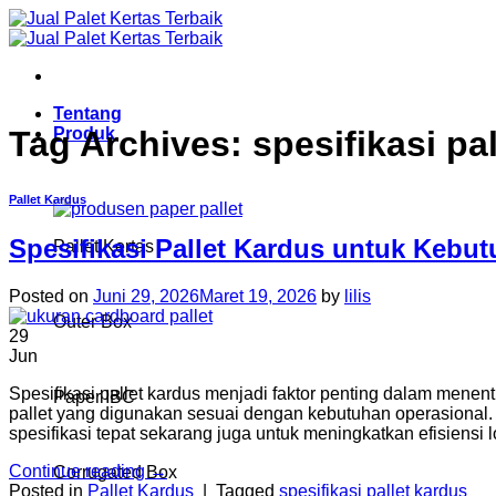
Skip
to
content
Tentang
Produk
Tag Archives:
spesifikasi pa
Pallet Kardus
Spesifikasi Pallet Kardus untuk Kebu
Pallet Kertas
Posted on
Juni 29, 2026
Maret 19, 2026
by
lilis
Outer Box
29
Jun
Spesifikasi pallet kardus menjadi faktor penting dalam menent
Paper IBC
pallet yang digunakan sesuai dengan kebutuhan operasional. Ol
spesifikasi tepat sekarang juga untuk meningkatkan efisiensi l
Continue reading
→
Corrugated Box
Posted in
Pallet Kardus
|
Tagged
spesifikasi pallet kardus