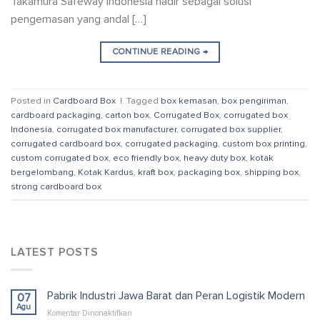
Takamura Safeway Indonesia hadir sebagai solusi
pengemasan yang andal […]
CONTINUE READING
→
Posted in
Cardboard Box
|
Tagged
box kemasan
,
box pengiriman
,
cardboard packaging
,
carton box
,
Corrugated Box
,
corrugated box
Indonesia
,
corrugated box manufacturer
,
corrugated box supplier
,
corrugated cardboard box
,
corrugated packaging
,
custom box printing
,
custom corrugated box
,
eco friendly box
,
heavy duty box
,
kotak
bergelombang
,
Kotak Kardus
,
kraft box
,
packaging box
,
shipping box
,
strong cardboard box
LATEST POSTS
Pabrik Industri Jawa Barat dan Peran Logistik Modern
07
Agu
pada
Komentar Dinonaktifkan