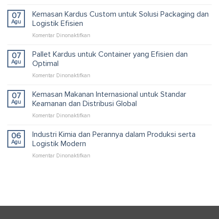
Pabrik
Industri
Kemasan Kardus Custom untuk Solusi Packaging dan
07
Jawa
Agu
Logistik Efisien
Barat
pada
Komentar Dinonaktifkan
dan
Kemasan
Peran
Kardus
Pallet Kardus untuk Container yang Efisien dan
Logistik
07
Custom
Modern
Agu
Optimal
untuk
pada
Komentar Dinonaktifkan
Solusi
Pallet
Packaging
Kardus
Kemasan Makanan Internasional untuk Standar
dan
07
untuk
Logistik
Agu
Keamanan dan Distribusi Global
Container
Efisien
pada
Komentar Dinonaktifkan
yang
Kemasan
Efisien
Makanan
Industri Kimia dan Perannya dalam Produksi serta
dan
06
Internasional
Optimal
Agu
Logistik Modern
untuk
pada
Komentar Dinonaktifkan
Standar
Industri
Keamanan
Kimia
dan
dan
Distribusi
Perannya
Global
dalam
Produksi
serta