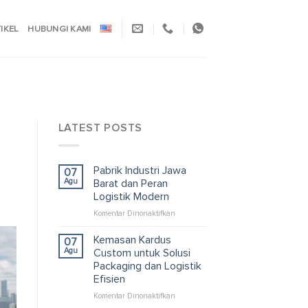
TIKEL
HUBUNGI KAMI
LATEST POSTS
Pabrik Industri Jawa
07
Agu
Barat dan Peran
Logistik Modern
pada
Komentar Dinonaktifkan
Pabrik
Industri
Kemasan Kardus
07
Jawa
Agu
Custom untuk Solusi
Barat
Packaging dan Logistik
dan
Efisien
Peran
Logistik
pada
Komentar Dinonaktifkan
Modern
Kemasan