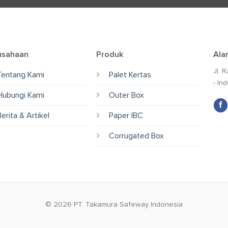
usahaan
Produk
Ala
Jl. 
Tentang Kami
Palet Kertas
- In
Hubungi Kami
Outer Box
Berita & Artikel
Paper IBC
Corrugated Box
© 2026 PT. Takamura Safeway Indonesia