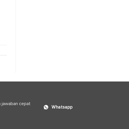
Logistik
Modern
n jawaban cepat
Whatsapp