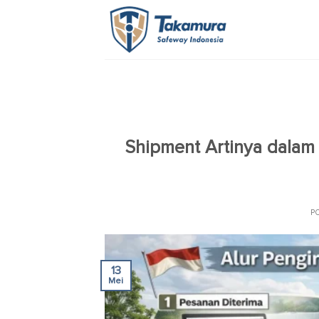
Skip
to
content
Shipment Artinya dalam
P
13
Mei