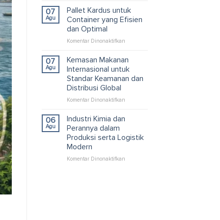
Kardus
Pallet Kardus untuk
07
Custom
Agu
Container yang Efisien
untuk
dan Optimal
Solusi
pada
Komentar Dinonaktifkan
Packaging
Pallet
dan
Kardus
Logistik
Kemasan Makanan
07
untuk
Efisien
Agu
Internasional untuk
Container
Standar Keamanan dan
yang
Distribusi Global
Efisien
dan
pada
Komentar Dinonaktifkan
Optimal
Kemasan
Makanan
Industri Kimia dan
06
Internasional
Agu
Perannya dalam
untuk
Produksi serta Logistik
Standar
Modern
Keamanan
dan
pada
Komentar Dinonaktifkan
Distribusi
Industri
Global
Kimia
dan
Perannya
dalam
Produksi
serta