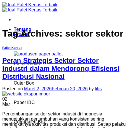
Skip
to
content
Tentang
Tag Archives:
sektor sektor
Produk
Pallet Kardus
Peran Strategis Sektor Sektor
Pallet Kertas
Industri dalam Mendorong Efisiensi
Distribusi Nasional
Outer Box
Posted on
Maret 2, 2026
Februari 20, 2026
by
lilis
02
Paper IBC
Mar
Perkembangan sektor sektor industri di Indonesia
menunjukkan pertumbuhan yang konsisten seiring
Corrugated Box
meningkatnya aktivitas produksi dan distribusi. Setiap pelaku