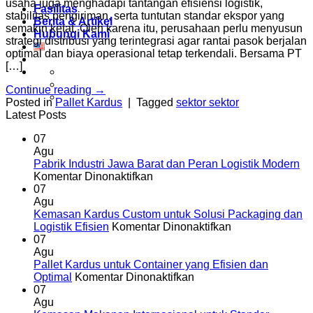
usaha juga menghadapi tantangan efisiensi logistik,
Fasilitas
stabilitas pengiriman, serta tuntutan standar ekspor yang
Berita & Artikel
semakin ketat. Oleh karena itu, perusahaan perlu menyusun
Hubungi Kami
strategi distribusi yang terintegrasi agar rantai pasok berjalan
optimal dan biaya operasional tetap terkendali. Bersama PT
[…]
Continue reading
→
Posted in
Pallet Kardus
|
Tagged
sektor sektor
Latest Posts
07
Agu
Pabrik Industri Jawa Barat dan Peran Logistik Modern
pada
Komentar Dinonaktifkan
Pabrik
07
Industri
Agu
Jawa
Kemasan Kardus Custom untuk Solusi Packaging dan
Barat
pada
Logistik Efisien
Komentar Dinonaktifkan
dan
Kemasan
07
Peran
Kardus
Agu
Logistik
Custom
Pallet Kardus untuk Container yang Efisien dan
Modern
pada
untuk
Optimal
Komentar Dinonaktifkan
Pallet
Solusi
07
Kardus
Packaging
Agu