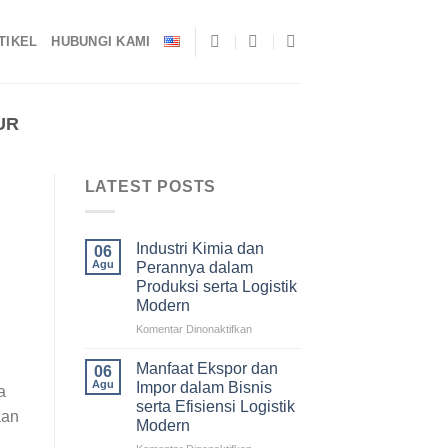
TIKEL
HUBUNGI KAMI
UR
LATEST POSTS
Industri Kimia dan
06
Agu
Perannya dalam
Produksi serta Logistik
Modern
pada
Komentar Dinonaktifkan
Industri
Kimia
Manfaat Ekspor dan
06
dan
Agu
Impor dalam Bisnis
a
Perannya
serta Efisiensi Logistik
dalam
aan
Modern
Produksi
serta
pada