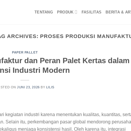
TENTANG
PRODUK
FASILITAS
BERITA & AR
AG ARCHIVES:
PROSES PRODUKSI MANUFAKT
PAPER PALLET
faktur dan Peran Palet Kertas dalam
ensi Industri Modern
OSTED ON
JUNI 23, 2026
BY
LILIS
ri kegiatan industri karena menentukan kualitas, kuantitas, sert
aan. Selain itu, perkembangan pasar global mendorong perusah
aligus menjaga konsistensi hasil. Oleh karena itu, integrasi