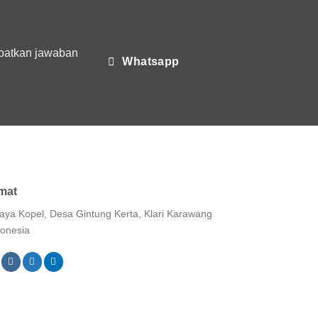
Produksi
Modern
apatkan jawaban
Whatsapp
mat
Raya Kopel, Desa Gintung Kerta, Klari Karawang
donesia