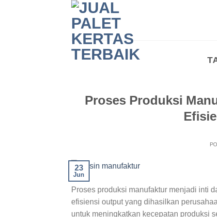
Skip
to
content
T
Proses Produksi Manu
Efisi
P
23
Jun
Proses produksi manufaktur menjadi inti da
efisiensi output yang dihasilkan perusah
untuk meningkatkan kecepatan produksi sek