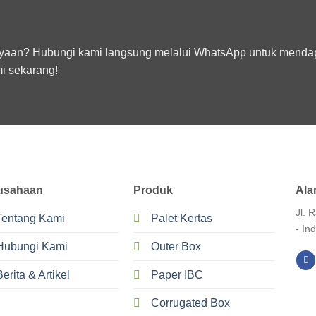
ertanyaan? Hubungi kami langsung melalui WhatsApp untuk mend
i sekarang!
Ala
usahaan
Produk
Jl. 
Tentang Kami
Palet Kertas
- In
Hubungi Kami
Outer Box
Berita & Artikel
Paper IBC
Corrugated Box