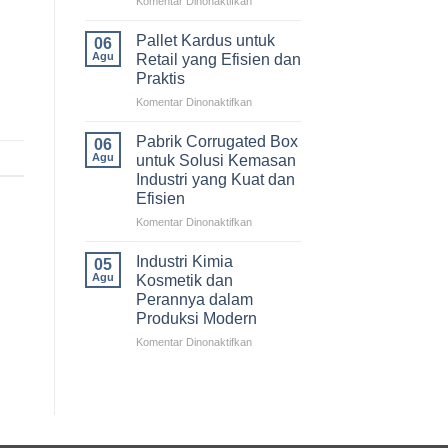
Komentar Dinonaktifkan
Logistik
Manfaat
Modern
Ekspor
Pallet Kardus untuk
06
dan
Agu
Retail yang Efisien dan
Impor
Praktis
dalam
pada
Komentar Dinonaktifkan
Bisnis
Pallet
serta
Kardus
Efisiensi
Pabrik Corrugated Box
06
untuk
Logistik
Agu
untuk Solusi Kemasan
Retail
Modern
Industri yang Kuat dan
yang
Efisien
Efisien
dan
pada
Komentar Dinonaktifkan
Praktis
Pabrik
Corrugated
Industri Kimia
05
Box
Agu
Kosmetik dan
untuk
Perannya dalam
Solusi
Produksi Modern
Kemasan
Industri
pada
Komentar Dinonaktifkan
yang
Industri
Kuat
Kimia
dan
Kosmetik
Efisien
dan
Perannya
dalam