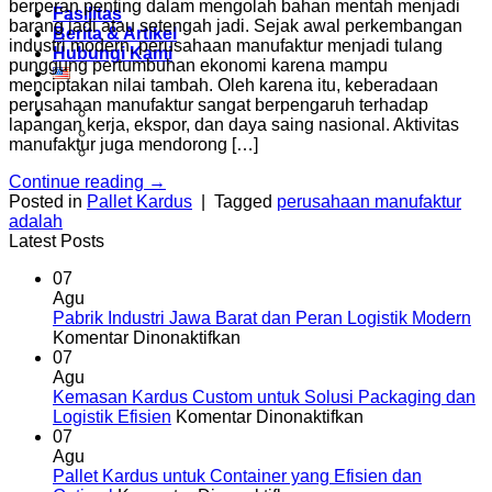
berperan penting dalam mengolah bahan mentah menjadi
Fasilitas
barang jadi atau setengah jadi. Sejak awal perkembangan
Berita & Artikel
industri modern, perusahaan manufaktur menjadi tulang
Hubungi Kami
punggung pertumbuhan ekonomi karena mampu
menciptakan nilai tambah. Oleh karena itu, keberadaan
perusahaan manufaktur sangat berpengaruh terhadap
lapangan kerja, ekspor, dan daya saing nasional. Aktivitas
manufaktur juga mendorong […]
Continue reading
→
Posted in
Pallet Kardus
|
Tagged
perusahaan manufaktur
adalah
Latest Posts
07
Agu
Pabrik Industri Jawa Barat dan Peran Logistik Modern
pada
Komentar Dinonaktifkan
Pabrik
07
Industri
Agu
Jawa
Kemasan Kardus Custom untuk Solusi Packaging dan
Barat
pada
Logistik Efisien
Komentar Dinonaktifkan
dan
Kemasan
07
Peran
Kardus
Agu
Logistik
Custom
Pallet Kardus untuk Container yang Efisien dan