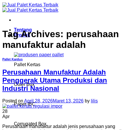
Skip
to
content
Tentang
Tag Archives:
perusahaan
Produk
manufaktur adalah
Pallet Kardus
Pallet Kertas
Perusahaan Manufaktur Adalah
Penggerak Utama Produksi dan
Outer Box
Industri Nasional
Posted on
April 28, 2026
Maret 13, 2026
by
lilis
Paper IBC
28
Apr
Corrugated Box
Perusahaan manufaktur adalah jenis perusahaan yang