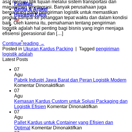
asal menuju titik tujuan melalui sistem transportasi dan
Fasilitas
manajemen terintegrasi. Banyak perusahaan juga
Berita & Artikel
bergantung pada pengiriman logistik untuk memastikan
Hubungi Kami
produk sampai ke pelanggan tepat waktu dan dalam kondisi
baik. Oleh karena itu, pemahaman tentang pengiriman
logistik adalah hal penting bagi bisnis yang ingin menjaga
efisiensi operasional dan […]
Continue reading
→
Posted in
Ukuran Kardus Packing
|
Tagged
pengiriman
logistik adalah
Latest Posts
07
Agu
Pabrik Industri Jawa Barat dan Peran Logistik Modern
pada
Komentar Dinonaktifkan
Pabrik
07
Industri
Agu
Jawa
Kemasan Kardus Custom untuk Solusi Packaging dan
Barat
pada
Logistik Efisien
Komentar Dinonaktifkan
dan
Kemasan
07
Peran
Kardus
Agu
Logistik
Custom
Pallet Kardus untuk Container yang Efisien dan
Modern
pada
untuk
Optimal
Komentar Dinonaktifkan