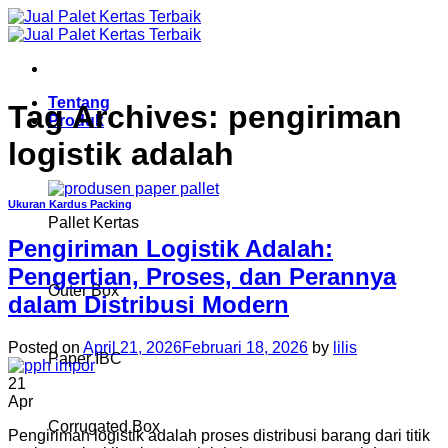
Skip
to
content
Tentang
Tag Archives:
pengiriman
Produk
logistik adalah
Ukuran Kardus Packing
Pallet Kertas
Pengiriman Logistik Adalah:
Pengertian, Proses, dan Perannya
Outer Box
dalam Distribusi Modern
Posted on
April 21, 2026
Februari 18, 2026
by
lilis
Paper IBC
21
Apr
Corrugated Box
Pengiriman logistik adalah proses distribusi barang dari titik