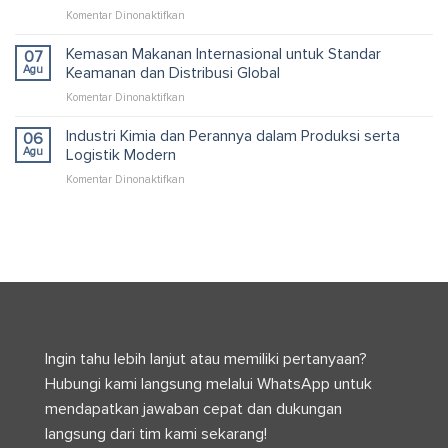
untuk
pada
Komentar Dinonaktifkan
Solusi
Pallet
Packaging
Kardus
Kemasan Makanan Internasional untuk Standar
dan
07
untuk
Logistik
Agu
Keamanan dan Distribusi Global
Container
Efisien
pada
Komentar Dinonaktifkan
yang
Kemasan
Efisien
Makanan
Industri Kimia dan Perannya dalam Produksi serta
dan
06
Internasional
Optimal
Agu
Logistik Modern
untuk
pada
Komentar Dinonaktifkan
Standar
Industri
Keamanan
Kimia
dan
dan
Distribusi
Perannya
Global
dalam
Produksi
serta
Logistik
Modern
Ingin tahu lebih lanjut atau memiliki pertanyaan?
Hubungi kami langsung melalui WhatsApp untuk
mendapatkan jawaban cepat dan dukungan
langsung dari tim kami sekarang!