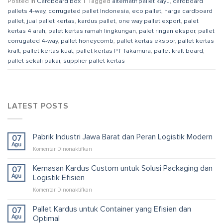
Posted in
Cardboard Box
|
Tagged
alternatif pallet kayu
,
cardboard
pallets 4-way
,
corrugated pallet Indonesia
,
eco pallet
,
harga cardboard
pallet
,
jual pallet kertas
,
kardus pallet
,
one way pallet export
,
palet
kertas 4 arah
,
palet kertas ramah lingkungan
,
palet ringan ekspor
,
pallet
corrugated 4-way
,
pallet honeycomb
,
pallet kertas ekspor
,
pallet kertas
kraft
,
pallet kertas kuat
,
pallet kertas PT Takamura
,
pallet kraft board
,
pallet sekali pakai
,
supplier pallet kertas
LATEST POSTS
Pabrik Industri Jawa Barat dan Peran Logistik Modern
07
Agu
pada
Komentar Dinonaktifkan
Pabrik
Industri
Kemasan Kardus Custom untuk Solusi Packaging dan
07
Jawa
Agu
Logistik Efisien
Barat
pada
Komentar Dinonaktifkan
dan
Kemasan
Peran
Kardus
Pallet Kardus untuk Container yang Efisien dan
Logistik
07
Custom
Modern
Agu
Optimal