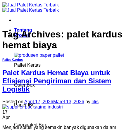
Skip
to
content
Tentang
Tag Archives:
palet kardus
Produk
hemat biaya
Pallet Kardus
Pallet Kertas
Palet Kardus Hemat Biaya untuk
Efisiensi Pengiriman dan Sistem
Outer Box
Logistik
Posted on
April 17, 2026
Maret 13, 2026
by
lilis
Paper IBC
17
Apr
Corrugated Box
Menjadi solusi yang semakin banyak digunakan dalam