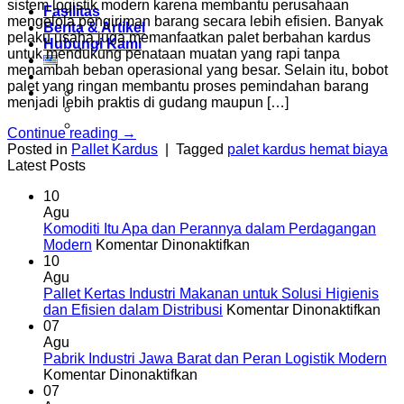
sistem logistik modern karena membantu perusahaan
Fasilitas
mengelola pengiriman barang secara lebih efisien. Banyak
Berita & Artikel
pelaku usaha juga memanfaatkan palet berbahan kardus
Hubungi Kami
untuk mendukung penataan muatan yang rapi tanpa
menambah beban operasional yang besar. Selain itu, bobot
palet yang ringan membantu proses pemindahan barang
menjadi lebih praktis di gudang maupun […]
Continue reading
→
Posted in
Pallet Kardus
|
Tagged
palet kardus hemat biaya
Latest Posts
10
Agu
Komoditi Itu Apa dan Perannya dalam Perdagangan
pada
Modern
Komentar Dinonaktifkan
Komoditi
10
Itu
Agu
Apa
Pallet Kertas Industri Makanan untuk Solusi Higienis
dan
pad
dan Efisien dalam Distribusi
Komentar Dinonaktifkan
Perannya
Pal
07
dalam
Ker
Agu
Perdagangan
Indu
Pabrik Industri Jawa Barat dan Peran Logistik Modern
pada
Modern
Ma
Komentar Dinonaktifkan
Pabrik
unt
07