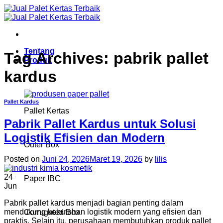
Skip
to
content
Tentang
Tag Archives:
pabrik pallet
Produk
kardus
Pallet Kardus
Pallet Kertas
Pabrik Pallet Kardus untuk Solusi
Logistik Efisien dan Modern
Outer Box
Posted on
Juni 24, 2026
Maret 19, 2026
by
lilis
24
Paper IBC
Jun
Pabrik pallet kardus menjadi bagian penting dalam
mendukung kebutuhan logistik modern yang efisien dan
Corrugated Box
praktis. Selain itu, perusahaan membutuhkan produk pallet