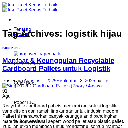
Skip
to
content
Tentang
Tag Archives:
logistik hijau
Produk
Pallet Kardus
Manfaat & Keunggulan Recyclable
Pallet Kertas
Cardboard Pallets untuk Logistik
Posted on
Agustus 1, 2025
September 8, 2025
by
lilis
Outer Box
01
Agu
Paper IBC
Recyclable cardboard pallets memberikan solusi logistik
yang efisien dan ramah lingkungan untuk industri modern.
Pallet ini menawarkan banyak keunggulan dibandingkan
material konvensional seperti wood pallet atau plastic pallet.
Corrugated Box
Yuk, lanjutkan membaca untuk mengetahui semua manfaat