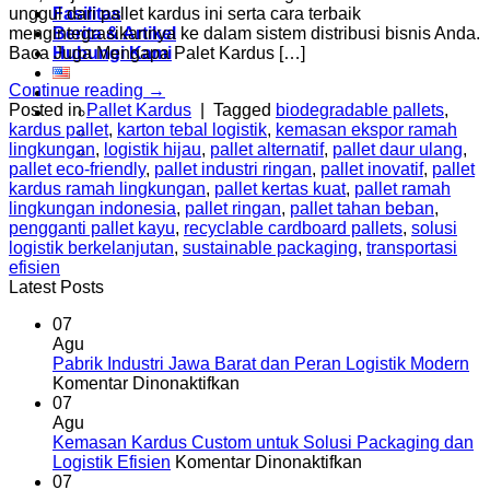
Fasilitas
unggul dari pallet kardus ini serta cara terbaik
Berita & Artikel
mengintegrasikannya ke dalam sistem distribusi bisnis Anda.
Hubungi Kami
Baca Juga Mengapa Palet Kardus […]
Continue reading
→
Posted in
Pallet Kardus
|
Tagged
biodegradable pallets
,
kardus pallet
,
karton tebal logistik
,
kemasan ekspor ramah
lingkungan
,
logistik hijau
,
pallet alternatif
,
pallet daur ulang
,
pallet eco-friendly
,
pallet industri ringan
,
pallet inovatif
,
pallet
kardus ramah lingkungan
,
pallet kertas kuat
,
pallet ramah
lingkungan indonesia
,
pallet ringan
,
pallet tahan beban
,
pengganti pallet kayu
,
recyclable cardboard pallets
,
solusi
logistik berkelanjutan
,
sustainable packaging
,
transportasi
efisien
Latest Posts
07
Agu
Pabrik Industri Jawa Barat dan Peran Logistik Modern
pada
Komentar Dinonaktifkan
Pabrik
07
Industri
Agu
Jawa
Kemasan Kardus Custom untuk Solusi Packaging dan
Barat
pada
Logistik Efisien
Komentar Dinonaktifkan
dan
Kemasan
07