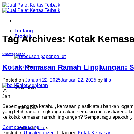
Skip
to
content
Tentang
Produk
Tag Archives:
Kotak Kemas
Uncategorized
Kotak Kemasan Ramah Lingkungan: Se
Pallet Kertas
Posted on
Januari 22, 2025
Januari 22, 2025
by
lilis
Outer Box
22
Jan
Seperti yang kita ketahui, kemasan plastik atau bahkan lo
Paper IBC
yang lebih ramah lingkungan akan semakin meluas karena ke
ke kotak kemasan ramah lingkungan? Sempat ragu apakah [
Continue reading
→
Corrugated Box
Posted in
Uncategorized
|
Tagged
Kotak Kemasan