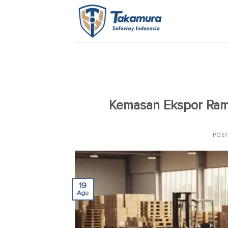
Skip
to
content
Kemasan Ekspor Ram
POS
19
Agu