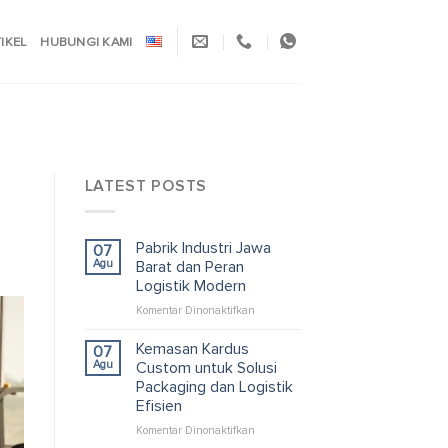
TIKEL
HUBUNGI KAMI
LATEST POSTS
Pabrik Industri Jawa
07
Agu
Barat dan Peran
Logistik Modern
pada
Komentar Dinonaktifkan
Pabrik
Industri
Kemasan Kardus
07
Jawa
Agu
Custom untuk Solusi
Barat
Packaging dan Logistik
dan
Efisien
Peran
Logistik
pada
Komentar Dinonaktifkan
Modern
Kemasan