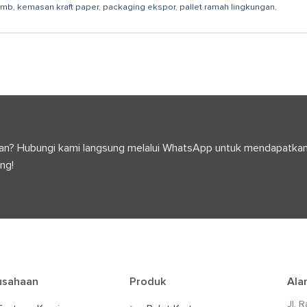
omb
,
kemasan kraft paper
,
packaging ekspor
,
pallet ramah lingkungan
,
anyaan? Hubungi kami langsung melalui WhatsApp untuk mendapatka
ng!
usahaan
Produk
Ala
Jl. 