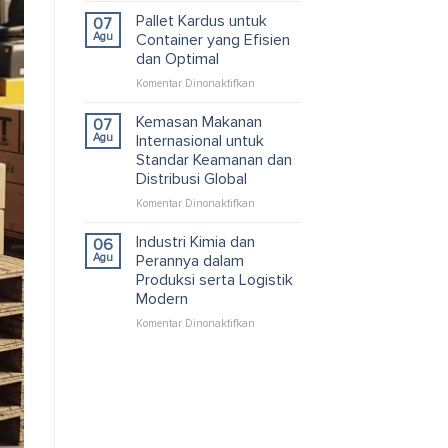
Kardus
Pallet Kardus untuk
07
Custom
Agu
Container yang Efisien
untuk
dan Optimal
Solusi
pada
Komentar Dinonaktifkan
Packaging
Pallet
dan
Kardus
Logistik
Kemasan Makanan
07
untuk
Efisien
Agu
Internasional untuk
Container
Standar Keamanan dan
yang
Distribusi Global
Efisien
dan
pada
Komentar Dinonaktifkan
Optimal
Kemasan
Makanan
Industri Kimia dan
06
Internasional
Agu
Perannya dalam
untuk
Produksi serta Logistik
Standar
Modern
Keamanan
dan
pada
Komentar Dinonaktifkan
Distribusi
Industri
Global
Kimia
dan
Perannya
dalam
Produksi
serta