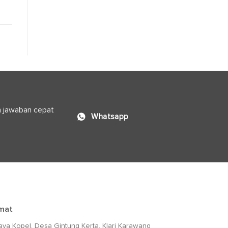
n jawaban cepat
Whatsapp
mat
Raya Kopel, Desa Gintung Kerta, Klari Karawang