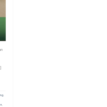
Logistik
Modern
an
]
ang
,
an
,