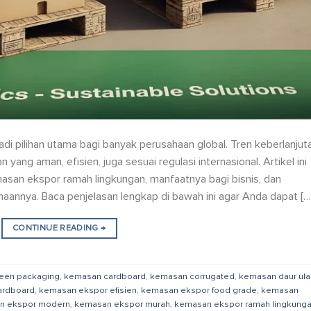
di pilihan utama bagi banyak perusahaan global. Tren keberlanjut
ang aman, efisien, juga sesuai regulasi internasional. Artikel ini
san ekspor ramah lingkungan, manfaatnya bagi bisnis, dan
nnya. Baca penjelasan lengkap di bawah ini agar Anda dapat […
CONTINUE READING
→
een packaging
,
kemasan cardboard
,
kemasan corrugated
,
kemasan daur ul
ardboard
,
kemasan ekspor efisien
,
kemasan ekspor food grade
,
kemasan
n ekspor modern
,
kemasan ekspor murah
,
kemasan ekspor ramah lingkung