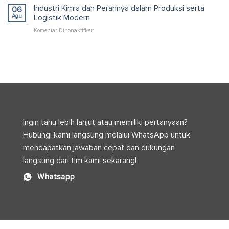
Makanan
Industri Kimia dan Perannya dalam Produksi serta
dan
06
Internasional
Optimal
Agu
Logistik Modern
untuk
pada
Komentar Dinonaktifkan
Standar
Industri
Keamanan
Kimia
dan
dan
Distribusi
Perannya
Global
dalam
Produksi
serta
Logistik
Modern
Ingin tahu lebih lanjut atau memiliki pertanyaan?
Hubungi kami langsung melalui WhatsApp untuk
mendapatkan jawaban cepat dan dukungan
langsung dari tim kami sekarang!
Whatsapp