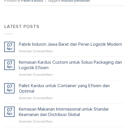
Posted in
Pallet Kardus
|
Tagged
industri pertanian
LATEST POSTS
Pabrik Industri Jawa Barat dan Peran Logistik Modern
07
Agu
pada
Komentar Dinonaktifkan
Pabrik
Industri
Kemasan Kardus Custom untuk Solusi Packaging dan
07
Jawa
Agu
Logistik Efisien
Barat
pada
Komentar Dinonaktifkan
dan
Kemasan
Peran
Kardus
Pallet Kardus untuk Container yang Efisien dan
Logistik
07
Custom
Modern
Agu
Optimal
untuk
pada
Komentar Dinonaktifkan
Solusi
Pallet
Packaging
Kardus
Kemasan Makanan Internasional untuk Standar
dan
07
untuk
Logistik
Agu
Keamanan dan Distribusi Global
Container
Efisien
pada
Komentar Dinonaktifkan
yang
Kemasan
Efisien