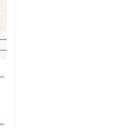
tas
ter
,