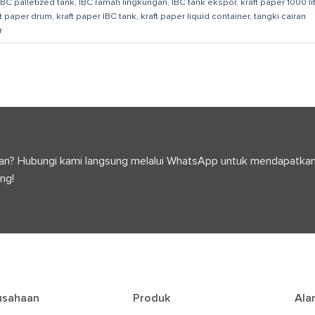
IBC palletized tank
,
IBC ramah lingkungan
,
IBC tank ekspor
,
kraft paper 1000 li
ft paper drum
,
kraft paper IBC tank
,
kraft paper liquid container
,
tangki cairan
r
anyaan? Hubungi kami langsung melalui WhatsApp untuk mendapatka
ng!
usahaan
Produk
Ala