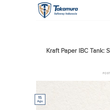
Skip
to
content
Kraft Paper IBC Tank:
POS
15
Agu