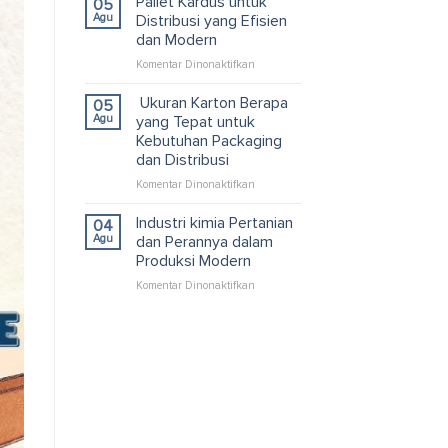
Pallet Kardus untuk
05
bagi
Agu
Distribusi yang Efisien
Bisnis
dan Modern
dan
pada
Komentar Dinonaktifkan
Efisiensi
Pallet
Logistik
Kardus
Modern
Ukuran Karton Berapa
05
untuk
Agu
yang Tepat untuk
Distribusi
Kebutuhan Packaging
yang
dan Distribusi
Efisien
dan
pada
Komentar Dinonaktifkan
Modern
Ukuran
Karton
Industri kimia Pertanian
04
Berapa
Agu
dan Perannya dalam
yang
Produksi Modern
Tepat
pada
Komentar Dinonaktifkan
untuk
Industri
Kebutuhan
kimia
Packaging
Pertanian
dan
dan
Distribusi
Perannya
dalam
Produksi
Modern