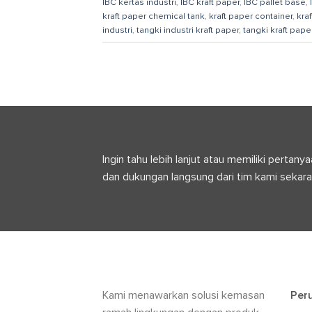
IBC kertas industri
,
IBC kraft paper
,
IBC pallet base
,
kraft paper chemical tank
,
kraft paper container
,
kra
industri
,
tangki industri kraft paper
,
tangki kraft pape
Ingin tahu lebih lanjut atau memiliki pert
dan dukungan langsung dari tim kami sekara
Kami menawarkan solusi kemasan
Per