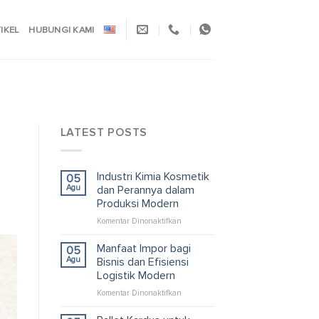
TIKEL
HUBUNGI KAMI
LATEST POSTS
Industri Kimia Kosmetik
05
Agu
dan Perannya dalam
Produksi Modern
pada
Komentar Dinonaktifkan
Industri
Kimia
Manfaat Impor bagi
05
Kosmetik
Agu
Bisnis dan Efisiensi
dan
Logistik Modern
Perannya
pada
Komentar Dinonaktifkan
dalam
Manfaat
Produksi
Impor
Modern