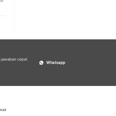
ter
,
n jawaban cepat
Whatsapp
mat