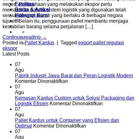
Fasilitas
negeri. Perusahaan yang melakukan ekspor perlu
Berita & Artikel
memastikan bahwa sistem logistik yang digunakan telah
Hubungi Kami
sesuai dengan aturan yang berlaku di berbagai negara
tujuan. Selain itu, penggunaan pallet membantu menjaga
kestabilan barang selama perjalanan […]
Continue reading
→
Posted in
Pallet Kardus
|
Tagged
export pallet regulasi
ekspor
Latest Posts
07
Agu
Pabrik Industri Jawa Barat dan Peran Logistik Modern
pada
Komentar Dinonaktifkan
Pabrik
07
Industri
Agu
Jawa
Kemasan Kardus Custom untuk Solusi Packaging dan
Barat
pada
Logistik Efisien
Komentar Dinonaktifkan
dan
Kemasan
07
Peran
Kardus
Agu
Logistik
Custom
Pallet Kardus untuk Container yang Efisien dan
Modern
pada
untuk
Optimal
Komentar Dinonaktifkan
Pallet
Solusi
07
Kardus
Packaging
Agu