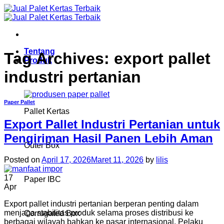
Skip
to
content
Tentang
Tag Archives:
export pallet
Produk
industri pertanian
Paper Pallet
Pallet Kertas
Export Pallet Industri Pertanian untuk
Pengiriman Hasil Panen Lebih Aman
Outer Box
Posted on
April 17, 2026
Maret 11, 2026
by
lilis
17
Paper IBC
Apr
Export pallet industri pertanian berperan penting dalam
menjaga stabilitas produk selama proses distribusi ke
Corrugated Box
berbagai wilayah bahkan ke pasar internasional. Pelaku