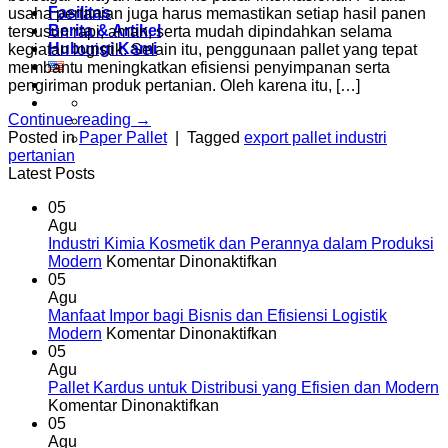
Fasilitas
usaha pertanian juga harus memastikan setiap hasil panen
Berita & Artikel
tersusun rapi, aman, serta mudah dipindahkan selama
Hubungi Kami
kegiatan logistik. Selain itu, penggunaan pallet yang tepat
membantu meningkatkan efisiensi penyimpanan serta
pengiriman produk pertanian. Oleh karena itu, […]
Continue reading
→
Posted in
Paper Pallet
|
Tagged
export pallet industri
pertanian
Latest Posts
05
Agu
Industri Kimia Kosmetik dan Perannya dalam Produksi
pada
Modern
Komentar Dinonaktifkan
Industri
05
Kimia
Agu
Kosmetik
Manfaat Impor bagi Bisnis dan Efisiensi Logistik
dan
pada
Modern
Komentar Dinonaktifkan
Perannya
Manfaat
05
dalam
Impor
Agu
Produksi
bagi
Pallet Kardus untuk Distribusi yang Efisien dan Modern
pada
Modern
Bisnis
Komentar Dinonaktifkan
Pallet
dan
05
Kardus
Efisiensi
Agu