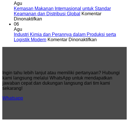
Kardus
Packaging
Agu
untuk
dan
Kemasan Makanan Internasional untuk Standar
Container
Logistik
Keamanan dan Distribusi Global
Komentar
pada
yang
Efisien
Dinonaktifkan
Kemasan
Efisien
06
Makanan
dan
Agu
Internasional
Optimal
Industri Kimia dan Perannya dalam Produksi serta
untuk
pada
Logistik Modern
Komentar Dinonaktifkan
Standar
Industri
Keamanan
Kimia
dan
dan
Distribusi
Perannya
Global
dalam
Produksi
Ingin tahu lebih lanjut atau memiliki pertanyaan? Hubungi
serta
kami langsung melalui WhatsApp untuk mendapatkan
Logistik
jawaban cepat dan dukungan langsung dari tim kami
Modern
sekarang!
Whatsapp