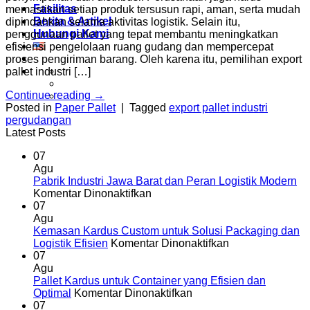
Fasilitas
memastikan setiap produk tersusun rapi, aman, serta mudah
Berita & Artikel
dipindahkan selama aktivitas logistik. Selain itu,
Hubungi Kami
penggunaan pallet yang tepat membantu meningkatkan
efisiensi pengelolaan ruang gudang dan mempercepat
proses pengiriman barang. Oleh karena itu, pemilihan export
pallet industri […]
Continue reading
→
Posted in
Paper Pallet
|
Tagged
export pallet industri
pergudangan
Latest Posts
07
Agu
Pabrik Industri Jawa Barat dan Peran Logistik Modern
pada
Komentar Dinonaktifkan
Pabrik
07
Industri
Agu
Jawa
Kemasan Kardus Custom untuk Solusi Packaging dan
Barat
pada
Logistik Efisien
Komentar Dinonaktifkan
dan
Kemasan
07
Peran
Kardus
Agu
Logistik
Custom
Pallet Kardus untuk Container yang Efisien dan
Modern
pada
untuk
Optimal
Komentar Dinonaktifkan
Pallet
Solusi
07