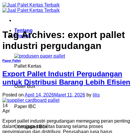
Skip
to
content
Tentang
Tag Archives:
export pallet
Produk
industri pergudangan
Paper Pallet
Pallet Kertas
Export Pallet Industri Pergudangan
untuk Distribusi Barang Lebih Efisien
Outer Box
Posted on
April 14, 2026
Maret 11, 2026
by
lilis
14
Paper IBC
Apr
Export pallet industri pergudangan memegang peran penting
dalam menjaga stabilitas barang selama proses
Corrugated Box
penyimpanan dan distribusi. Perusahaan juga harus