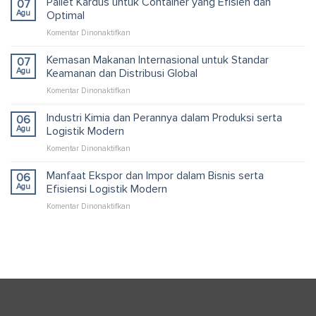
Pallet Kardus untuk Container yang Efisien dan
07
Custom
Agu
Optimal
untuk
pada
Komentar Dinonaktifkan
Solusi
Pallet
Packaging
Kardus
Kemasan Makanan Internasional untuk Standar
dan
07
untuk
Logistik
Agu
Keamanan dan Distribusi Global
Container
Efisien
pada
Komentar Dinonaktifkan
yang
Kemasan
Efisien
Makanan
Industri Kimia dan Perannya dalam Produksi serta
dan
06
Internasional
Optimal
Agu
Logistik Modern
untuk
pada
Komentar Dinonaktifkan
Standar
Industri
Keamanan
Kimia
Manfaat Ekspor dan Impor dalam Bisnis serta
dan
06
dan
Distribusi
Agu
Efisiensi Logistik Modern
Perannya
Global
pada
Komentar Dinonaktifkan
dalam
Manfaat
Produksi
Ekspor
serta
dan
Logistik
Impor
Modern
dalam
Bisnis
serta
Efisiensi
Logistik