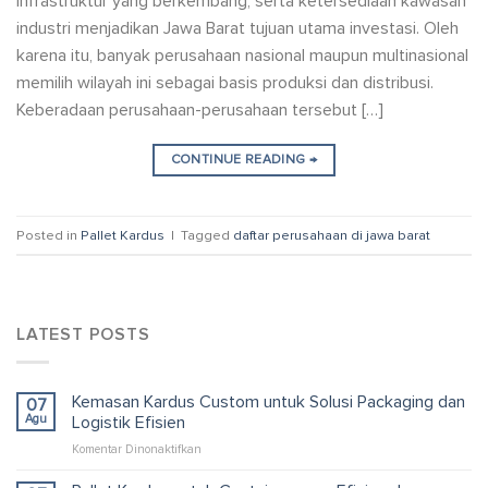
infrastruktur yang berkembang, serta ketersediaan kawasan
industri menjadikan Jawa Barat tujuan utama investasi. Oleh
karena itu, banyak perusahaan nasional maupun multinasional
memilih wilayah ini sebagai basis produksi dan distribusi.
Keberadaan perusahaan-perusahaan tersebut […]
CONTINUE READING
→
Posted in
Pallet Kardus
|
Tagged
daftar perusahaan di jawa barat
LATEST POSTS
Kemasan Kardus Custom untuk Solusi Packaging dan
07
Agu
Logistik Efisien
pada
Komentar Dinonaktifkan
Kemasan
Kardus