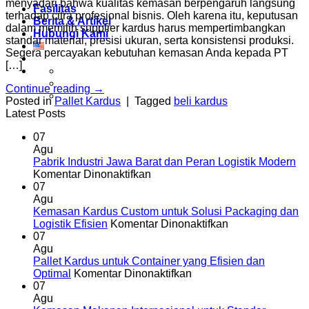
menyadari bahwa kualitas kemasan berpengaruh langsung
Fasilitas
terhadap citra profesional bisnis. Oleh karena itu, keputusan
Berita & Artikel
dalam memilih supplier kardus harus mempertimbangkan
Hubungi Kami
standar material, presisi ukuran, serta konsistensi produksi.
Segera percayakan kebutuhan kemasan Anda kepada PT
[…]
Continue reading
→
Posted in
Pallet Kardus
|
Tagged
beli kardus
Latest Posts
07
Agu
Pabrik Industri Jawa Barat dan Peran Logistik Modern
pada
Komentar Dinonaktifkan
Pabrik
07
Industri
Agu
Jawa
Kemasan Kardus Custom untuk Solusi Packaging dan
Barat
pada
Logistik Efisien
Komentar Dinonaktifkan
dan
Kemasan
07
Peran
Kardus
Agu
Logistik
Custom
Pallet Kardus untuk Container yang Efisien dan
Modern
pada
untuk
Optimal
Komentar Dinonaktifkan
Pallet
Solusi
07
Kardus
Packaging
Agu