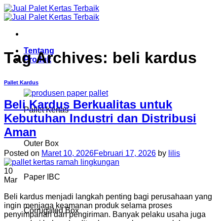
Skip
to
content
Tentang
Tag Archives:
beli kardus
Produk
Pallet Kardus
Beli Kardus Berkualitas untuk
Pallet Kertas
Kebutuhan Industri dan Distribusi
Aman
Outer Box
Posted on
Maret 10, 2026
Februari 17, 2026
by
lilis
10
Paper IBC
Mar
Beli kardus menjadi langkah penting bagi perusahaan yang
ingin menjaga keamanan produk selama proses
Corrugated Box
penyimpanan dan pengiriman. Banyak pelaku usaha juga