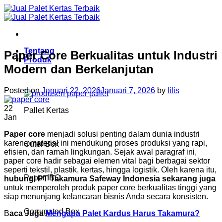
Skip
to
content
Tentang
Paper Core Berkualitas untuk Industri
Produk
Modern dan Berkelanjutan
Posted on
Januari 22, 2026
Januari 7, 2026
by
lilis
22
Pallet Kertas
Jan
Paper core
menjadi solusi penting dalam dunia industri
karena material ini mendukung proses produksi yang rapi,
Outer Box
efisien, dan ramah lingkungan. Sejak awal paragraf ini,
paper core hadir sebagai elemen vital bagi berbagai sektor
seperti tekstil, plastik, kertas, hingga logistik. Oleh karena itu,
Paper IBC
hubungi PT Takamura Safeway Indonesia sekarang juga
untuk memperoleh produk paper core berkualitas tinggi yang
siap menunjang kelancaran bisnis Anda secara konsisten.
Corrugated Box
B
aca Juga
Mengapa Palet Kardus Harus Takamura?