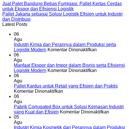
Jual Palet Bandung Bebas Fumigasi: Pallet Kertas Cerdas
untuk Ekspor dan Efisiensi Logistik
Pallet Jakarta sebagai Solusi Logistik Efisien untuk Industri
dan Distribusi
Latest Posts
06
Agu
Industri Kimia dan Perannya dalam Produksi serta
pada
Logistik Modern
Komentar Dinonaktifkan
Industri
06
Kimia
Agu
dan
Manfaat Ekspor dan Impor dalam Bisnis serta Efisiensi
Perannya
pada
Logistik Modern
Komentar Dinonaktifkan
dalam
Manfaat
06
Produksi
Ekspor
Agu
serta
dan
Pallet Kardus untuk Retail yang Efisien dan Praktis
pada
Logistik
Impor
Komentar Dinonaktifkan
Pallet
Modern
dalam
06
Kardus
Bisnis
Agu
untuk
serta
Pabrik Corrugated Box untuk Solusi Kemasan Industri
Retail
Efisiensi
pada
yang Kuat dan Efisien
Komentar Dinonaktifkan
yang
Logistik
Pabrik
05
Efisien
Modern
Corrugat
Agu
dan
Box
Industri Kimia Kosmetik dan Perannya dalam Produksi