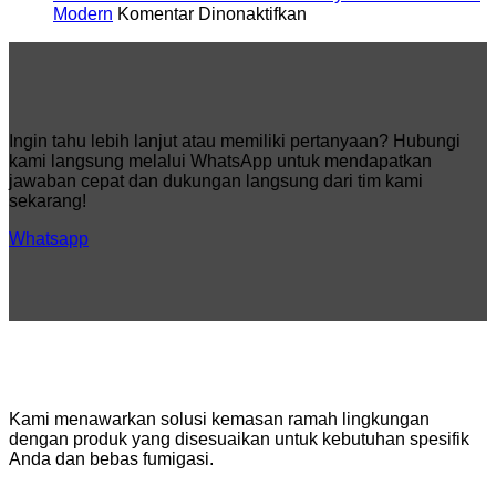
Praktis
pada
untuk
Modern
Komentar Dinonaktifkan
Industri
Solusi
Kimia
Kemasan
Kosmetik
Industri
dan
yang
Perannya
Kuat
dalam
dan
Ingin tahu lebih lanjut atau memiliki pertanyaan? Hubungi
Produksi
Efisien
kami langsung melalui WhatsApp untuk mendapatkan
Modern
jawaban cepat dan dukungan langsung dari tim kami
sekarang!
Whatsapp
Kami menawarkan solusi kemasan ramah lingkungan
dengan produk yang disesuaikan untuk kebutuhan spesifik
Anda dan bebas fumigasi.