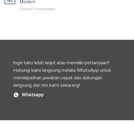
Praktis
Agu
Modern
untuk
pada
Komentar Dinonaktifkan
Solusi
Industri
Kemasan
Kimia
Industri
Kosmetik
yang
dan
Kuat
Perannya
dan
dalam
Efisien
Produksi
Modern
Ingin tahu lebih lanjut atau memiliki pertanyaan?
Hubungi kami langsung melalui WhatsApp untuk
mendapatkan jawaban cepat dan dukungan
langsung dari tim kami sekarang!
Whatsapp