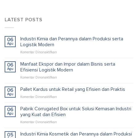
LATEST POSTS
Industri Kimia dan Perannya dalam Produksi serta
06
Agu
Logistik Modern
pada
Komentar Dinonaktifkan
Industri
Kimia
Manfaat Ekspor dan Impor dalam Bisnis serta
06
dan
Agu
Efisiensi Logistik Modern
Perannya
pada
Komentar Dinonaktifkan
dalam
Manfaat
Produksi
Ekspor
Pallet Kardus untuk Retail yang Efisien dan Praktis
serta
06
dan
Logistik
Agu
pada
Komentar Dinonaktifkan
Impor
Modern
Pallet
dalam
Kardus
Pabrik Corrugated Box untuk Solusi Kemasan Industri
06
Bisnis
untuk
Agu
yang Kuat dan Efisien
serta
Retail
Efisiensi
pada
Komentar Dinonaktifkan
yang
Logistik
Pabrik
Efisien
Modern
Corrugated
Industri Kimia Kosmetik dan Perannya dalam Produksi
dan
05
Box