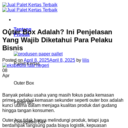
Skip
to
content
Tentang
Outer Box Adalah? Ini Penjelasan
Produk
Yang Wajib Diketahui Para Pelaku
Bisnis
Posted on
April 8, 2025
April 8, 2025
by
lilis
Pallet Kertas
08
Apr
Outer Box
Banyak pelaku usaha yang masih fokus pada kemasan
primer, padahal kemasan sekunder seperti outer box adalah
Paper IBC
kunci utama dalam menjaga kualitas produk dari gudang
hingga tangan konsumen.
Outer box tidak hanya melindungi produk, tetapi juga
Corrugated Box
berdampak langsung pada biaya logistik, kepuasan