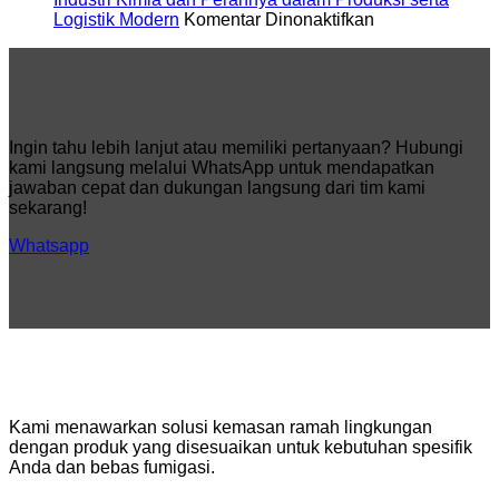
untuk
pada
Logistik Modern
Komentar Dinonaktifkan
Standar
Industri
Keamanan
Kimia
dan
dan
Distribusi
Perannya
Global
dalam
Produksi
Ingin tahu lebih lanjut atau memiliki pertanyaan? Hubungi
serta
kami langsung melalui WhatsApp untuk mendapatkan
Logistik
jawaban cepat dan dukungan langsung dari tim kami
Modern
sekarang!
Whatsapp
Kami menawarkan solusi kemasan ramah lingkungan
dengan produk yang disesuaikan untuk kebutuhan spesifik
Anda dan bebas fumigasi.