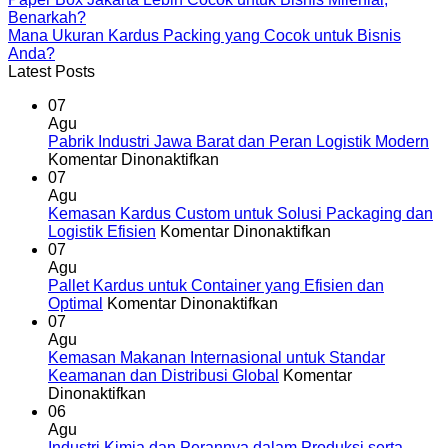
Benarkah?
Mana Ukuran Kardus Packing yang Cocok untuk Bisnis
Anda?
Latest Posts
07
Agu
Pabrik Industri Jawa Barat dan Peran Logistik Modern
pada
Komentar Dinonaktifkan
Pabrik
07
Industri
Agu
Jawa
Kemasan Kardus Custom untuk Solusi Packaging dan
Barat
pada
Logistik Efisien
Komentar Dinonaktifkan
dan
Kemasan
07
Peran
Kardus
Agu
Logistik
Custom
Pallet Kardus untuk Container yang Efisien dan
Modern
pada
untuk
Optimal
Komentar Dinonaktifkan
Pallet
Solusi
07
Kardus
Packaging
Agu
untuk
dan
Kemasan Makanan Internasional untuk Standar
Container
Logistik
Keamanan dan Distribusi Global
Komentar
pada
yang
Efisien
Dinonaktifkan
Kemasan
Efisien
06
Makanan
dan
Agu
Internasional
Optimal
Industri Kimia dan Perannya dalam Produksi serta