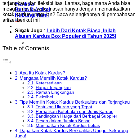
terjangkau, dan fleksibilitas. Lantas, bagaimana Anda bisa
Fasilitas
menghemat biaya kemasan hanya dengan memanfaatkan
Berita & Artikel
kotak kardus unggulan? Baca selengkapnya di pembahasan
Hubungi Kami
artikel berikut ini!
Simak Juga :
Lebih Dari Kotak Biasa, Inilah
Alasan Kardus Box Populer di Tahun 2025!
Table of Contents
Apa Itu Kotak Kardus?
Mengapa Memilih Kotak Kardus?
Ketersediaan
Harga Terjangkau
Ramah Lingkungan
Fleksibel
Tips Memilih Kotak Kardus Berkualitas dan Terjangkau
Tentukan Ukuran yang Tepat
Perhatikan Ketebalan dan Jenis Kardus
Bandingkan Harga dari Berbagai Supplier
Pesan dalam Jumlah Besar
Manfaatkan Kotak Kardus Bekas
Dapatkan Kotak Kardus Berkualitas Unggul Sekarang
Juga!