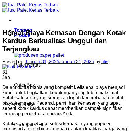
Skip
to
content
Tentang
Hemat Biaya Kemasan Dengan Kotak
Produk
Kardus Berkualitas Unggul dan
Terjangkau
Posted on
Januari 31, 2025
Januari 31, 2025
by
lilis
Pallet Kertas
31
Jan
Outer Box
Dalam dunia bisnis yang kompetitif, efisiensi biaya menjadi
kunci untuk tingkatkan keuntungan yang lebih maksimal.
Salah satu area yang seringkali luput dari perhatian adalah
biaya kemasan. Padahal, pemilihan kemasan yang tepat
Paper IBC
seperti kotak kardus dapat memberikan dampak signifikan
terhadap pengeluaran bisnis Anda.
Kotak kardus, sebagai solusi kemasan yang populer,
Corrugated Box
menawarkan kombinasi menarik antara kualitas, harga yang