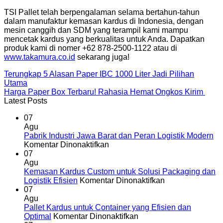
TSI Pallet telah berpengalaman selama bertahun-tahun
dalam manufaktur kemasan kardus di Indonesia, dengan
mesin canggih dan SDM yang terampil kami mampu
mencetak kardus yang berkualitas untuk Anda. Dapatkan
produk kami di nomer +62 878-2500-1122 atau di
www.takamura.co.id
sekarang juga!
Terungkap 5 Alasan Paper IBC 1000 Liter Jadi Pilihan
Utama
Harga Paper Box Terbaru! Rahasia Hemat Ongkos Kirim
Latest Posts
07
Agu
Pabrik Industri Jawa Barat dan Peran Logistik Modern
pada
Komentar Dinonaktifkan
Pabrik
07
Industri
Agu
Jawa
Kemasan Kardus Custom untuk Solusi Packaging dan
Barat
pada
Logistik Efisien
Komentar Dinonaktifkan
dan
Kemasan
07
Peran
Kardus
Agu
Logistik
Custom
Pallet Kardus untuk Container yang Efisien dan
Modern
pada
untuk
Optimal
Komentar Dinonaktifkan