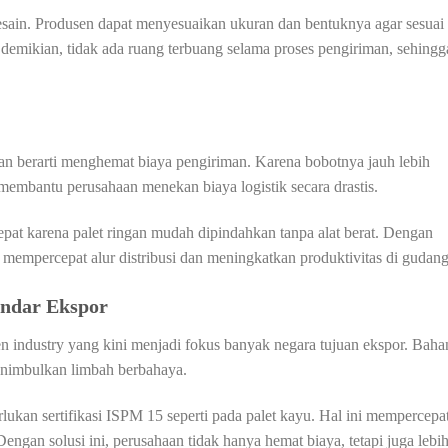
 desain. Produsen dapat menyesuaikan ukuran dan bentuknya agar sesuai
demikian, tidak ada ruang terbuang selama proses pengiriman, sehingg
san berarti menghemat biaya pengiriman. Karena bobotnya jauh lebih
 membantu perusahaan menekan biaya logistik secara drastis.
cepat karena palet ringan mudah dipindahkan tanpa alat berat. Dengan
mempercepat alur distribusi dan meningkatkan produktivitas di gudang
andar Ekspor
en industry yang kini menjadi fokus banyak negara tujuan ekspor. Baha
enimbulkan limbah berbahaya.
rlukan sertifikasi ISPM 15 seperti pada palet kayu. Hal ini mempercepa
engan solusi ini, perusahaan tidak hanya hemat biaya, tetapi juga lebi