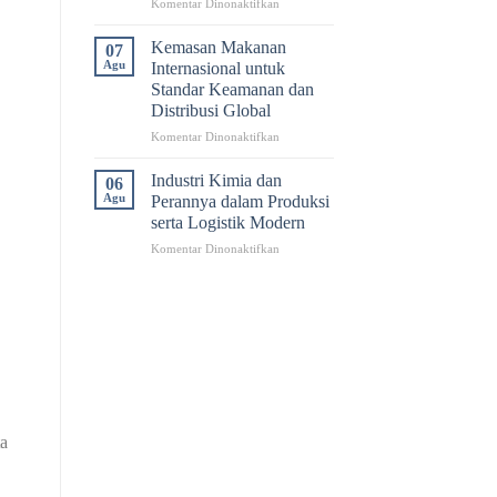
pada
Komentar Dinonaktifkan
Packaging
Pallet
dan
Kardus
Logistik
Kemasan Makanan
07
untuk
Efisien
Agu
Internasional untuk
Container
Standar Keamanan dan
yang
Distribusi Global
Efisien
dan
pada
Komentar Dinonaktifkan
Optimal
Kemasan
Makanan
Industri Kimia dan
06
Internasional
Agu
Perannya dalam Produksi
untuk
serta Logistik Modern
Standar
pada
Komentar Dinonaktifkan
Keamanan
Industri
dan
Kimia
Distribusi
dan
Global
Perannya
dalam
Produksi
serta
Logistik
Modern
ta