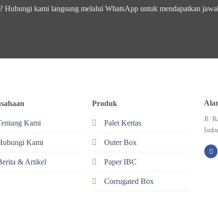
yaan? Hubungi kami langsung melalui WhatsApp untuk mendapatkan jawa
Ala
usahaan
Produk
Jl. 
Tentang Kami
Palet Kertas
Indo
Hubungi Kami
Outer Box
Berita & Artikel
Paper IBC
Corrugated Box