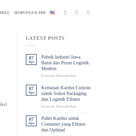
TIKEL
HUBUNGI KAMI
LATEST POSTS
Pabrik Industri Jawa
07
Agu
Barat dan Peran Logistik
Modern
pada
Komentar Dinonaktifkan
Pabrik
Industri
Kemasan Kardus Custom
07
Jawa
Agu
untuk Solusi Packaging
Barat
dan Logistik Efisien
dan
ikel
pada
Komentar Dinonaktifkan
Peran
Kemasan
Logistik
Kardus
Modern
Pallet Kardus untuk
07
Custom
Agu
Container yang Efisien
untuk
dan Optimal
Solusi