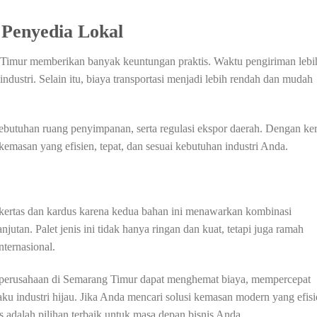
Penyedia Lokal
g Timur memberikan banyak keuntungan praktis. Waktu pengiriman lebi
industri. Selain itu, biaya transportasi menjadi lebih rendah dan mudah
ebutuhan ruang penyimpanan, serta regulasi ekspor daerah. Dengan ker
emasan yang efisien, tepat, dan sesuai kebutuhan industri Anda.
 kertas dan kardus karena kedua bahan ini menawarkan kombinasi
njutan. Palet jenis ini tidak hanya ringan dan kuat, tetapi juga ramah
nternasional.
 perusahaan di Semarang Timur dapat menghemat biaya, mempercepat
aku industri hijau. Jika Anda mencari solusi kemasan modern yang efis
us adalah pilihan terbaik untuk masa depan bisnis Anda.