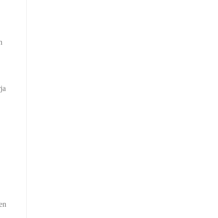
h
ja
ien